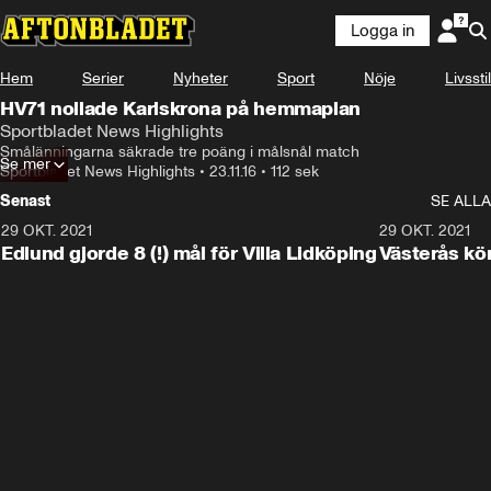
Logga in
Hem
Serier
Nyheter
Sport
Nöje
Livsstil
HV71 nollade Karlskrona på hemmaplan
Sportbladet News Highlights
Smålänningarna säkrade tre poäng i målsnål match
Se mer
Sportbladet News Highlights
•
23.11.16
•
112 sek
Senast
SE ALLA
29 OKT. 2021
4:11
29 OKT. 2021
Edlund gjorde 8 (!) mål för Villa Lidköping
Västerås kö