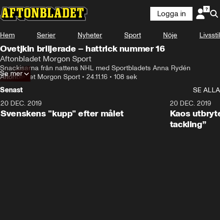
Logga in
Hem
Serier
Nyheter
Sport
Nöje
Livsstil
Ovetjkin briljerade – hattrick nummer 16
Aftonbladet Morgon Sport
Snackisarna från nattens NHL med Sportbladets Anna Rydén
Se mer
Aftonbladet Morgon Sport
•
24.11.16
•
108 sek
Senast
SE ALLA
20 DEC. 2019
0:44
20 DEC. 2019
Svenskens "kupp" efter målet
Kaos utbryte
tackling”