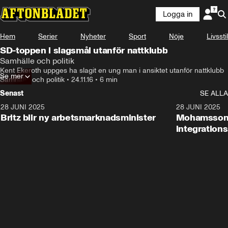
Logga in
Hem
Serier
Nyheter
Sport
Nöje
Livsstil
SD-toppen i slagsmål utanför nattklubb
Samhälle och politik
Kent Ekeroth uppges ha slagit en ung man i ansiktet utanför nattklubb
Se mer
Samhälle och politik
•
24.11.16
•
6 min
Senast
SE ALLA
28 JUNI 2025
1:48
28 JUNI 2025
Britz blir ny arbetsmarknadsminister
Mohamsson b
integration