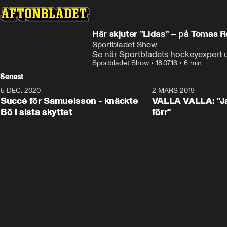
Här skjuter ”Lidas” – på Tomas R
Sportbladet Show
Se när Sportbladets hockeyexpert 
Sportbladet Show
•
18.07.16
•
6 min
Senast
5 DEC. 2020
1:01
2 MARS 2019
Succé för Samuelsson - knäckte
VALLA VALLA: "Jag
Bö i sista skyttet
förr"