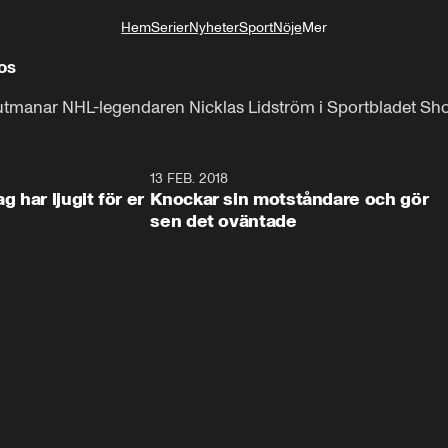
Hem
Serier
Nyheter
Sport
Nöje
Mer
Livsstil
os
utmanar NHL-legendaren Nicklas Lidström i Sportbladet Sh
4:21
13 FEB. 2018
0:5
 har ljugit för er
Knockar sin motståndare och gör
sen det oväntade