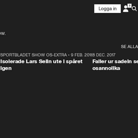
Logga in
ow.
SE ALLA
4
SPORTBLADET SHOW OS-EXTRA
•
9 FEB. 2018
1:25
8 DEC. 2017
Isolerade Lars Selin ute i spåret
Faller ur sadeln 
igen
osannolika