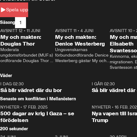
Spela upp
1
Säsong
AVSNITT 12
•
11 JUNI
26:27
AVSNITT 11
•
4 JUNI
23:40
AVSNITT 10
•
My och makten:
My och makten:
My och ma
Douglas Thor
Denice Westerberg
Elisabeth
Moderata 
Ungsvenskarnas 
Svantess
ungdomsförbundet (MUF:s) 
förbundsordförande Denice 
Kvinnorna, ek
ordförande Douglas Thor 
Westerberg gästar My och 
migrationen. E
gästar My och makten. I 
makten. I avsnittet 
Svantesson stäl
avsnittet diskuteras 
diskuteras migrationsfrågan 
när finansmini
Väder
tonårsutvisningarna och hur 
och hur SD ska locka 
Moderaterna ska locka 
kvinnliga väljare. 
I DAG 02:30
1:06
I GÅR 02:30
väljare till valet i höst. 
Så blir vädret där du bor
Så blir vädret där
Senaste om konflikten i Mellanöstern
NYHETER
•
17 FEB. 2025
0:45
NYHETER
•
16 FEB. 20
500 dagar av krig i Gaza – se
Nya vapen till Isr
förödelsen
Trump
200 sekunder