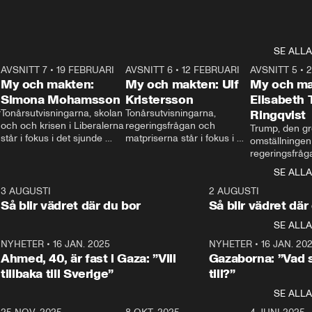
SE ALLA
7
AVSNITT 7
•
19 FEBRUARI
24:30
AVSNITT 6
•
12 FEBRUARI
27:30
AVSNITT 5
•
My och makten:
My och makten: Ulf
My och ma
Simona Mohamsson
Kristersson
Elisabeth
 
Tonårsutvisningarna, skolan 
Tonårsutvisningarna, 
Ringqvist
och och krisen i Liberalerna 
regeringsfrågan och 
Trump, den gr
står i fokus i det sjunde 
matpriserna står i fokus i 
omställningen
avsnittet av ”My och 
det sjätte avsnittet av ”My 
regeringsfråga
makten”. Se när 
och makten”. Se när 
centrum i det 
SE ALLA
Aftonbladets inrikespolitiska 
Aftonbladets inrikespolitiska 
avsnittet av ”
kommentator My 
kommentator My 
6
3 AUGUSTI
1:06
2 AUGUSTI
Makten”. Se nä
Rohwedder ställer 
Rohwedder ställer 
Så blir vädret där du bor
Så blir vädret där
Aftonbladets in
utbildnings- och 
statsminister Ulf Kristersson 
kommentator 
SE ALLA
integrationsminister Simona 
till svars.
Rohwedder stäl
Mohamsson till svars.
Centerpartiets
2
NYHETER
•
16 JAN. 2025
1:01
NYHETER
•
16 JAN. 20
Thand Ring till
Ahmed, 40, är fast i Gaza: ”Vill
Gazaborna: ”Vad s
tillbaka till Sverige”
till?”
SE ALLA