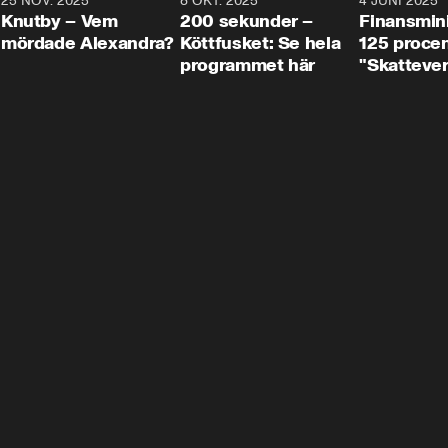
3
25 NOV. 2025
31:05
8 OKT. 2025
4:29
4 JUNI 2025
Knutby – Vem
200 sekunder –
Finansmin
mördade Alexandra?
Köttfusket: Se hela
125 procent
programmet här
"Skattever
viktig uppg