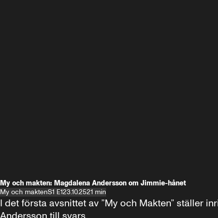
My och makten: Magdalena Andersson om Jimmie-hånet
My och makten
S1 E1
23.10.25
21 min
I det första avsnittet av ”My och Makten” ställe
Andersson till svars.