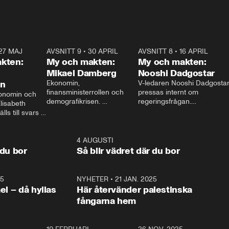
27 MAJ
3:51
AVSNITT 9
•
30 APRIL
24:00
AVSNITT 8
•
16 APRIL
25:1
kten:
My och makten:
My och makten:
Mikael Damberg
Nooshi Dadgostar
on
Ekonomin, 
V-ledaren Nooshi Dadgostar
finansministerrollen och 
pressas internt om 
onomin och 
demografikrisen. 
regeringsfrågan.

lisabeth 
Oppositionen ställs till svars 
I Aftonbladets 
ls till svars 
när Socialdemokraternas 
partiledarutfrågning ”My 
stern gästar 
Mikael Damberg gästar My 
och Makten” sätter hon ner 
My och Makten. 
och Makten. 
foten mot kritikerna:

1:06
4 AUGUSTI
1:0
– Vi ställer upp i val. Ska vi 
 du bor
Så blir vädret där du bor
vara med så sitter vi förstås 
25
1:22
NYHETER
•
21 JAN. 2025
0:5
ael – då hyllas
Här återvänder palestinska
fångarna hem