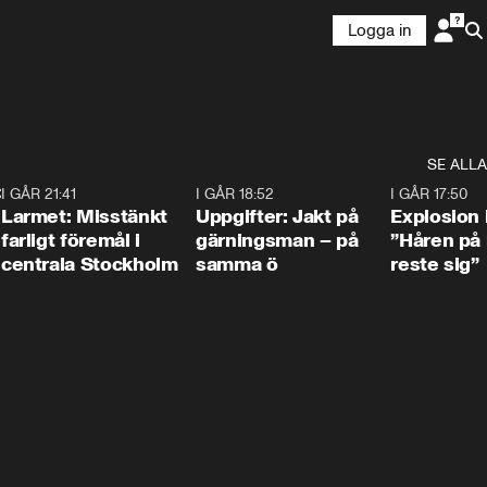
Logga in
SE ALLA
:30
6
I GÅR 21:41
0:35
I GÅR 18:52
0:33
I GÅR 17:50
Larmet: Misstänkt
Uppgifter: Jakt på
Explosion 
farligt föremål i
gärningsman – på
”Håren på
centrala Stockholm
samma ö
reste sig”