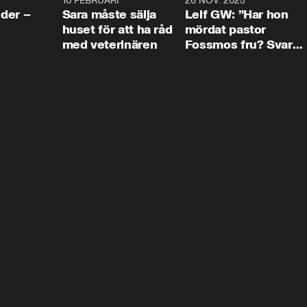
4:24
10 FEBRUARI
4:13
26 NOV. 2025
8:1
der –
Sara måste sälja
Leif GW: ”Har hon
huset för att ha råd
mördat pastor
med veterinären
Fossmos fru? Svar
nej.”