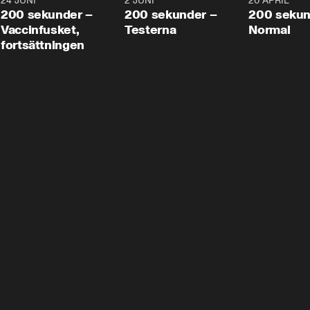
24 JUNI
5:00
2 JUNI
4:23
20 APRIL
200 sekunder –
200 sekunder –
200 sekun
Vaccinfusket,
Testerna
Normal
fortsättningen