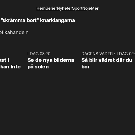
Hem
Serier
Nyheter
Sport
Nöje
Mer
Livsstil
t "skrämma bort" knarklangarna
kotikahandeln
1:26
I DAG 08:20
0:31
DAGENS VÄDER
•
I DAG 02
1:0
st i
Se de nya bilderna
Så blir vädret där du
kan inte
på solen
bor