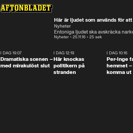
Här är ljudet som används för at
Nyheter
Entoniga ljudet ska avskräcka nar
Nyheter
•
25.11.16
•
25 sek
I DAG 19:07
0:42
I DAG 12:19
0:45
I DAG 10:16
Dramatiska scenen –
Här knockas
Per-Inge fa
med mirakulöst slut
politikern på
hemmet – 
stranden
komma ut