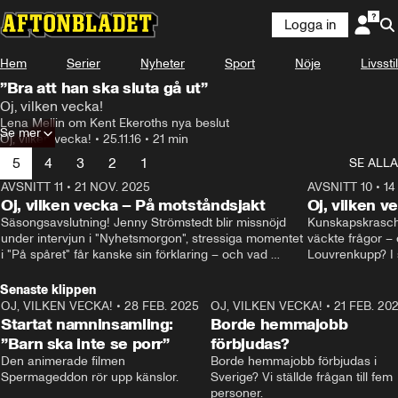
Logga in
Hem
Serier
Nyheter
Sport
Nöje
Livsstil
”Bra att han ska sluta gå ut”
Oj, vilken vecka!
Lena Mellin om Kent Ekeroths nya beslut
Se mer
Oj, vilken vecka!
•
25.11.16
•
21 min
5
4
3
2
1
SE ALLA
AVSNITT 11
•
21 NOV. 2025
22:00
AVSNITT 10
•
14
Oj, vilken vecka – På motståndsjakt
Oj, vilken v
Säsongsavslutning! Jenny Strömstedt blir missnöjd 
Kunskapskraschen
under intervjun i "Nyhetsmorgon", stressiga momentet 
väckte frågor – 
i "På spåret" får kanske sin förklaring – och vad 
Louvrenkupp? I s
drömmer egentligen Liberalerna om? I studion: Oisin 
Svenson.
Cantwell och Karin Pettersson.
Senaste klippen
OJ, VILKEN VECKA!
•
28 FEB. 2025
2:40
OJ, VILKEN VECKA!
•
21 FEB. 20
Startat namninsamling:
Borde hemmajobb
”Barn ska inte se porr”
förbjudas?
Den animerade filmen 
Borde hemmajobb förbjudas i 
Spermageddon rör upp känslor.
Sverige? Vi ställde frågan till fem 
personer.