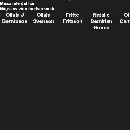
Missa inte det här
Några av våra medverkande
Olivia J
Olivia
Fritte
Natalie
Oi
Berntsson
Svenson
Fritzson
Demirian
Can
Genna