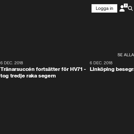
Logga in
SE ALLA
6
6 DEC. 2018
0:50
6 DEC. 2018
Tränarsuccén fortsätter för HV71 -
Linköping besegr
tog tredje raka segern