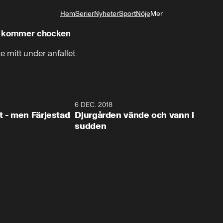
Hem
Serier
Nyheter
Sport
Nöje
Mer
Livsstil
n kommer chocken
mitt under anfallet.
0:35
6 DEC. 2018
0:5
t - men Färjestad
Djurgården vände och vann i
sudden