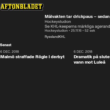
Målvakten tar drickpaus – seda
Hockeystudion
Se KHL-keeperns märkliga agerande 
Hockeystudion
•
25.11.16
•
52 sek
Ryssland
KHL
Senast
6 DEC. 2018
0:50
6 DEC. 2018
Malmö straffade Rögle i derbyt
Dramatik på slute
vann mot Luleå