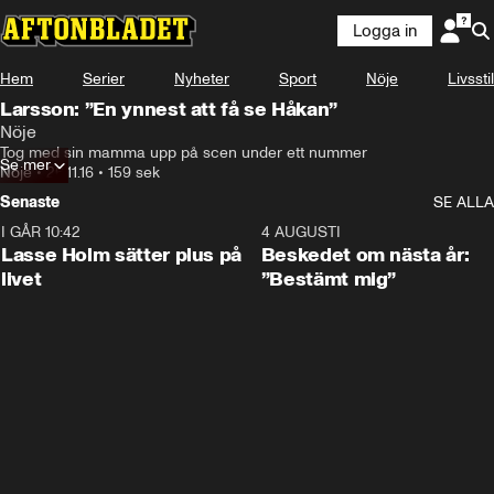
Logga in
Hem
Serier
Nyheter
Sport
Nöje
Livsstil
Larsson: ”En ynnest att få se Håkan”
Nöje
Tog med sin mamma upp på scen under ett nummer
Se mer
Nöje
•
26.11.16
•
159 sek
Senaste
SE ALLA
I GÅR 10:42
1:04
4 AUGUSTI
Lasse Holm sätter plus på
Beskedet om nästa år:
livet
”Bestämt mig”