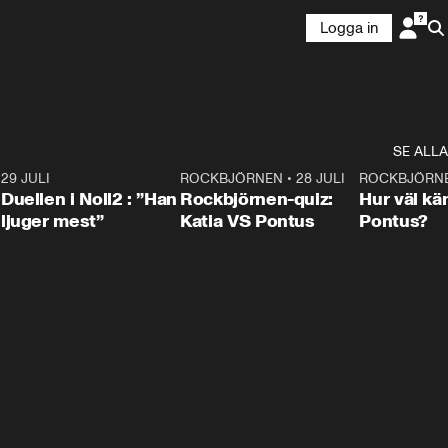
Logga in
SE ALLA
9
29 JULI
0:47
ROCKBJÖRNEN
•
28 JULI
0:15
ROCKBJÖRN
Duellen i Noll2 : ”Han
Rockbjörnen-quiz:
Hur väl kä
ljuger mest”
Katia VS Pontus
Pontus?