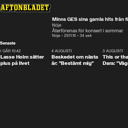
Minns GES sina gamla hits från f
Nöje
Återförenas för konsert i sommar
Nöje
•
29.11.16
•
34 sek
Senaste
I GÅR 10:42
1:04
4 AUGUSTI
0:24
3 AUGUSTI
Lasse Holm sätter
Beskedet om nästa
This or th
plus på livet
år: ”Bestämt mig”
Dara: ”Väg