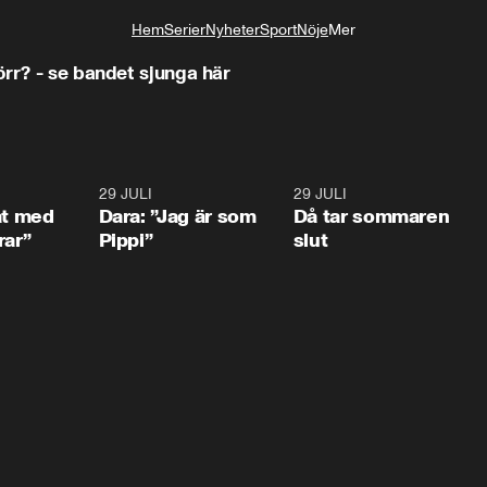
Hem
Serier
Nyheter
Sport
Nöje
Mer
Livsstil
örr? - se bandet sjunga här
1:02
29 JULI
0:41
29 JULI
0:3
at med
Dara: ”Jag är som
Då tar sommaren
rar”
Pippi”
slut