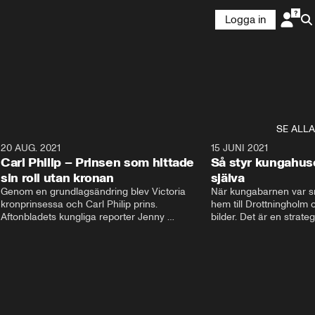
Logga in
SE ALLA
5
20 AUG. 2021
3:35
15 JUNI 2021
Carl Philip – Prinsen som hittade
Så styr kungahus
sin roll utan kronan
själva
Genom en grundlagsändring blev Victoria  
När kungabarnen var sm
kronprinsessa och Carl Philip prins. 
hem till Drottningholm oc
Aftonbladets kungliga reporter Jenny 
bilder. Det är en strate
Alexandersson och kungliga experten Sara 
avlägsen i dag. Nu styrs
Ericsson berättar om prins Carl Philips liv och 
Instagram och Facebook
han väg att finna sin roll utan kronan. De 
Kungahusets sociala med
berättar om hans stora intresse och hur han 
skyltfönster ut mot folk
fick sin kärlek Sofia.
pr. Följarna får en känsl
men kom ihåg att bakom
dessa konton finns en st