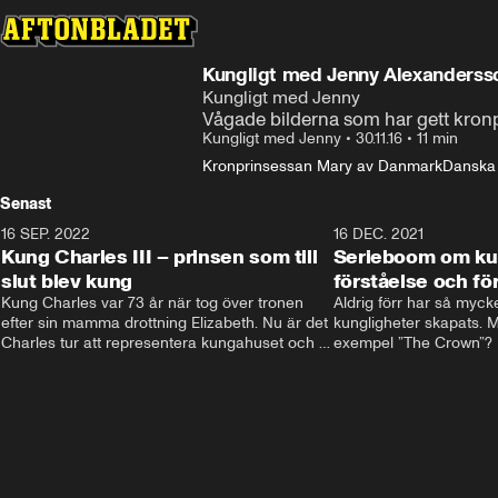
Kungligt med Jenny Alexanderss
Kungligt med Jenny
Vågade bilderna som har gett kron
Kungligt med Jenny
•
30.11.16
•
11 min
Kronprinsessan Mary av Danmark
Danska
Senast
16 SEP. 2022
3:40
16 DEC. 2021
Kung Charles III – prinsen som till
Serieboom om kun
slut blev kung
förståelse och för
Kung Charles var 73 år när tog över tronen 
Aldrig förr har så mycke
efter sin mamma drottning Elizabeth. Nu är det 
kungligheter skapats. Me
Charles tur att representera kungahuset och 
exempel ”The Crown”? Fr
Storbritannien och sätta sin egen prägel på 
ministernivå i Storbritan
den kungliga rollen.
har både gett förståelse 
kungligheterna. Och de
kommer inte undan: två
är på gång.