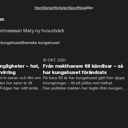
Hem
Serier
Nyheter
Sport
Nöje
Mer
Livsstil
on
prinsessan Mary ny huvudvärk
 kungahuset
Svenska kungahuset
4:06
15 OKT. 2021
4:2
gligheter – hat,
Från makthavare till kändisar – så
virring
har kungahuset förändrats
t tv-serier och film om 
På bara 60 år har kungahuset gått från djupa 
n hur sann är till 
hovnigningar – till att jobba mot näthat. 

ågan har nått ända till 
Den politiska makten har tagits ifrån kungen, 
nien.  Filmatiseringarna 
och kungligheterna försöker istället att hitta 
och hat till 
nya sätt att vara relevanta. Välgörenhet, att 
t svenska kungahuset 
lyfta viktiga frågor och agera förebild är vägen 
 svenska kungaserier 
som vårat kungahus har valt. 

Men eftersom att varje ny regent själv 
bestämmer sin roll kan kungahuset komma att 
fortsätta förändras – för att följa med tiden.