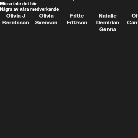
Missa inte det här
Några av våra medverkande
Olivia J
Olivia
Fritte
Natalie
Oi
Berntsson
Svenson
Fritzson
Demirian
Can
Genna