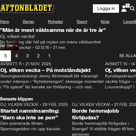
Logga in
Hem
Serier
Nyheter
Sport
Nöje
Livsstil
”Män är mest våldsamma när de är tre år”
Oj, vilken vecka!
Ny forskning slår hål på myten om mäns våldsamhet
Se mer
Oj, vilken vecka!
•
02.12.16
•
21 min
5
4
3
2
1
SE ALLA
AVSNITT 11
•
21 NOV. 2025
22:00
AVSNITT 10
•
14
Oj, vilken vecka – På motståndsjakt
Oj, vilken v
Säsongsavslutning! Jenny Strömstedt blir missnöjd 
Kunskapskraschen
under intervjun i "Nyhetsmorgon", stressiga momentet 
väckte frågor – 
i "På spåret" får kanske sin förklaring – och vad 
Louvrenkupp? I s
drömmer egentligen Liberalerna om? I studion: Oisin 
Svenson.
Cantwell och Karin Pettersson.
Senaste klippen
OJ, VILKEN VECKA!
•
28 FEB. 2025
2:40
OJ, VILKEN VECKA!
•
21 FEB. 20
Startat namninsamling:
Borde hemmajobb
”Barn ska inte se porr”
förbjudas?
Den animerade filmen 
Borde hemmajobb förbjudas i 
Spermageddon rör upp känslor.
Sverige? Vi ställde frågan till fem 
personer.