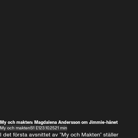
My och makten: Magdalena Andersson om Jimmie-hånet
My och makten
S1 E1
23.10.25
21 min
I det första avsnittet av ”My och Makten” ställer 