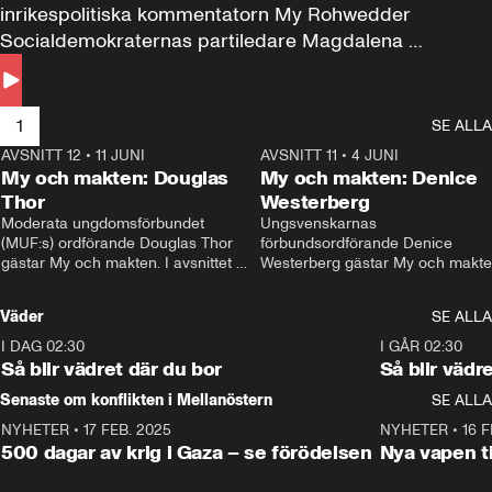
inrikespolitiska kommentatorn My Rohwedder 
Socialdemokraternas partiledare Magdalena 
Andersson till svars.
1
SE ALLA
AVSNITT 12
•
11 JUNI
26:27
AVSNITT 11
•
4 JUNI
2
My och makten: Douglas
My och makten: Denice
Thor
Westerberg
Moderata ungdomsförbundet 
Ungsvenskarnas 
(MUF:s) ordförande Douglas Thor 
förbundsordförande Denice 
gästar My och makten. I avsnittet 
Westerberg gästar My och makten.
diskuteras tonårsutvisningarna och 
avsnittet diskuteras migrationsfrå
hur Moderaterna ska locka väljare till 
och hur SD ska locka kvinnliga 
Väder
SE ALLA
valet i höst. 
väljare. 
I DAG 02:30
1:06
I GÅR 02:30
Så blir vädret där du bor
Så blir vädr
Senaste om konflikten i Mellanöstern
SE ALLA
NYHETER
•
17 FEB. 2025
0:45
NYHETER
•
16 F
500 dagar av krig i Gaza – se förödelsen
Nya vapen ti