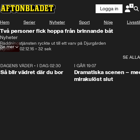
Logga in
Hem
Serier
Nyheter
Sport
Nöje
Livsstil
Två personer fick hoppa från brinnande båt
Nyheter
Räddningstjänsten ryckte ut till ett varv på Djurgården
Se mer
Nyheter
•
02.12.16
•
32 sek
SE ALLA
DAGENS VÄDER
•
I DAG 02:30
1:06
I GÅR 19:07
Så blir vädret där du bor
Dramatiska scenen – me
mirakulöst slut