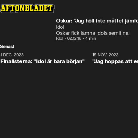
Oskar: "Jag höll inte måttet jäm
Idol
Oskar fick lämna idols semifinal
Idol
•
02.12.16
•
4 min
Senast
1 DEC. 2023
0:56
15 NOV. 2023
Finalisterna: "Idol är bara början"
"Jag hoppas att en