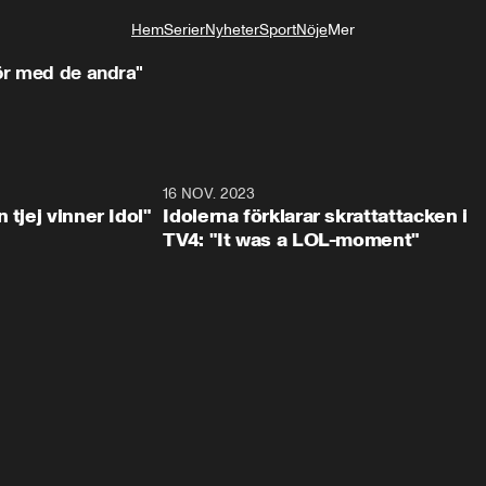
Hem
Serier
Nyheter
Sport
Nöje
Mer
Livsstil
för med de andra"
1:23
16 NOV. 2023
0:3
 tjej vinner Idol"
Idolerna förklarar skrattattacken i
TV4: "It was a LOL-moment"