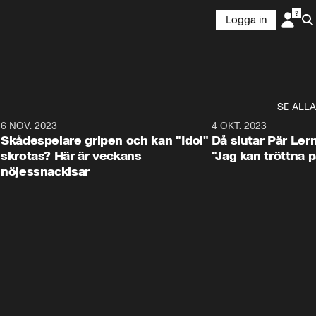
Logga in
SE ALLA
1
6 NOV. 2023
3:25
4 OKT. 2023
Skådespelare gripen och kan "Idol"
Då slutar Pär Ler
skrotas? Här är veckans
"Jag kan tröttna på
nöjessnackisar