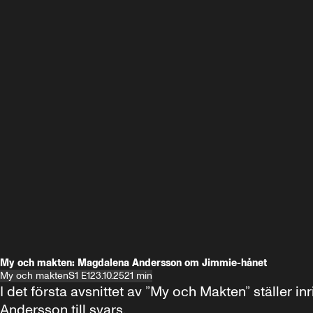
My och makten: Magdalena Andersson om Jimmie-hånet
My och makten
S1 E1
23.10.25
21 min
I det första avsnittet av ”My och Makten” ställe
Andersson till svars.