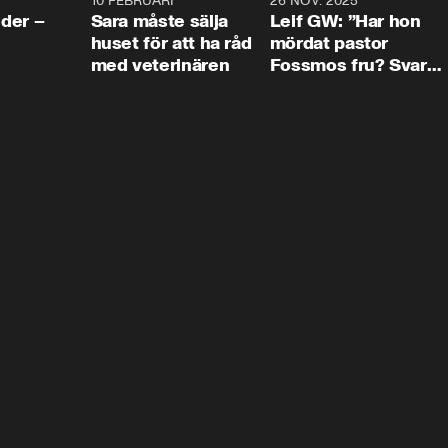
4:24
10 FEBRUARI
4:13
26 NOV. 2025
8:1
der –
Sara måste sälja
Leif GW: ”Har hon
huset för att ha råd
mördat pastor
med veterinären
Fossmos fru? Svar
nej.”