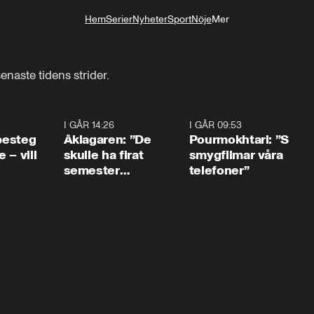
Hem
Serier
Nyheter
Sport
Nöje
Mer
Livsstil
enaste tidens strider.
0:54
I GÅR 14:26
1:54
I GÅR 09:53
1:3
 besteg
Åklagaren: ”De
Pourmokhtari: ”S
 – vill
skulle ha firat
smygfilmar våra
semester
telefoner”
tillsammans”