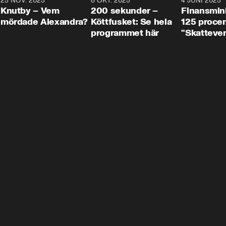
3
25 NOV. 2025
31:05
8 OKT. 2025
4:29
4 JUNI 2025
Knutby – Vem
200 sekunder –
Finansmin
mördade Alexandra?
Köttfusket: Se hela
125 procent
programmet här
"Skattever
viktig uppg