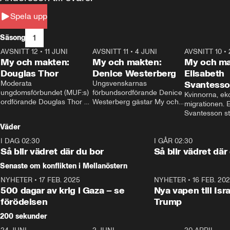
Spela upp
1
Säsong
AVSNITT 12
•
11 JUNI
26:27
AVSNITT 11
•
4 JUNI
23:40
AVSNITT 10
•
My och makten:
My och makten:
My och ma
Douglas Thor
Denice Westerberg
Elisabeth
Moderata 
Ungsvenskarnas 
Svantess
ungdomsförbundet (MUF:s) 
förbundsordförande Denice 
Kvinnorna, ek
ordförande Douglas Thor 
Westerberg gästar My och 
migrationen. E
gästar My och makten. I 
makten. I avsnittet 
Svantesson stäl
avsnittet diskuteras 
diskuteras migrationsfrågan 
när finansmini
Väder
tonårsutvisningarna och hur 
och hur SD ska locka 
Moderaterna ska locka 
kvinnliga väljare. 
I DAG 02:30
1:06
I GÅR 02:30
väljare till valet i höst. 
Så blir vädret där du bor
Så blir vädret där
Senaste om konflikten i Mellanöstern
NYHETER
•
17 FEB. 2025
0:45
NYHETER
•
16 FEB. 20
500 dagar av krig i Gaza – se
Nya vapen till Isr
förödelsen
Trump
200 sekunder