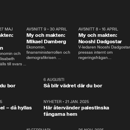
27 MAJ
3:51
AVSNITT 9
•
30 APRIL
24:00
AVSNITT 8
•
16 APRIL
25:1
kten:
My och makten:
My och makten:
Mikael Damberg
Nooshi Dadgostar
on
Ekonomin, 
V-ledaren Nooshi Dadgostar
finansministerrollen och 
pressas internt om 
onomin och 
demografikrisen. 
regeringsfrågan.

lisabeth 
Oppositionen ställs till svars 
I Aftonbladets 
ls till svars 
när Socialdemokraternas 
partiledarutfrågning ”My 
stern gästar 
Mikael Damberg gästar My 
och Makten” sätter hon ner 
My och Makten. 
och Makten. 
foten mot kritikerna:

1:06
6 AUGUSTI
1:0
– Vi ställer upp i val. Ska vi 
 du bor
Så blir vädret där du bor
vara med så sitter vi förstås 
25
1:22
NYHETER
•
21 JAN. 2025
0:5
ael – då hyllas
Här återvänder palestinska
fångarna hem