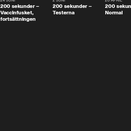
24 JUNI
5:00
2 JUNI
4:23
20 APRIL
200 sekunder –
200 sekunder –
200 sekun
Vaccinfusket,
Testerna
Normal
fortsättningen