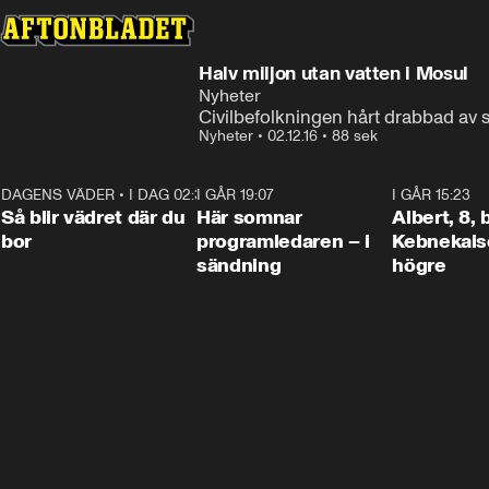
Halv miljon utan vatten i Mosul
Nyheter
Civilbefolkningen hårt drabbad av s
Nyheter
•
02.12.16
•
88 sek
DAGENS VÄDER
•
I DAG 02:30
1:06
I GÅR 19:07
0:45
I GÅR 15:23
Så blir vädret där du
Här somnar
Albert, 8,
bor
programledaren – i
Kebnekaise
sändning
högre