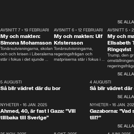
SE ALLA
7
AVSNITT 7
•
19 FEBRUARI
24:30
AVSNITT 6
•
12 FEBRUARI
27:30
AVSNITT 5
•
My och makten:
My och makten: Ulf
My och ma
Simona Mohamsson
Kristersson
Elisabeth
 
Tonårsutvisningarna, skolan 
Tonårsutvisningarna, 
Ringqvist
och och krisen i Liberalerna 
regeringsfrågan och 
Trump, den gr
står i fokus i det sjunde 
matpriserna står i fokus i 
omställningen
avsnittet av ”My och 
det sjätte avsnittet av ”My 
regeringsfråga
makten”. Se när 
och makten”. Se när 
centrum i det 
SE ALLA
Aftonbladets inrikespolitiska 
Aftonbladets inrikespolitiska 
avsnittet av ”
kommentator My 
kommentator My 
6
5 AUGUSTI
1:06
4 AUGUSTI
Makten”. Se nä
Rohwedder ställer 
Rohwedder ställer 
Så blir vädret där du bor
Så blir vädret där
Aftonbladets in
utbildnings- och 
statsminister Ulf Kristersson 
kommentator 
SE ALLA
integrationsminister Simona 
till svars.
Rohwedder stäl
Mohamsson till svars.
Centerpartiets
2
NYHETER
•
16 JAN. 2025
1:01
NYHETER
•
16 JAN. 20
Thand Ring till
Ahmed, 40, är fast i Gaza: ”Vill
Gazaborna: ”Vad s
tillbaka till Sverige”
till?”
SE ALLA