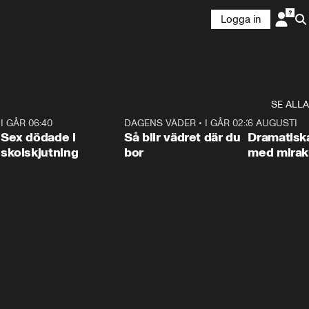
Logga in
SE ALLA
6
I GÅR 06:40
0:47
DAGENS VÄDER
•
I GÅR 02:30
1:06
6 AUGUSTI
Sex dödade i
Så blir vädret där du
Dramatisk
skolskjutning
bor
med miraku