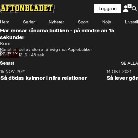
Logga in
Hem
Serier
Nyheter
Sport
Nöje
Livsstil
Här rensar rånarna butiken - på mindre än 15
sekunder
Krim
Rånet en del av större rånvåg mot Applebutiker
Se mer
Krim
•
03.12.16
•
48 sek
Senast
SE ALLA
15 NOV. 2021
3:28
14 OKT. 2021
Så dödas kvinnor i nära relationer
Så lever gö