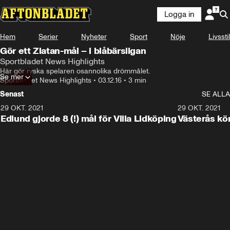
Logga in
Hem
Serier
Nyheter
Sport
Nöje
Livsstil
Gör ett Zlatan-mål – i blåbärsligan
Sportbladet News Highlights
Här gör ryska spelaren osannolika drömmålet.
Se mer
Sportbladet News Highlights
•
03.12.16
•
3 min
Senast
SE ALLA
29 OKT. 2021
4:11
29 OKT. 2021
Edlund gjorde 8 (!) mål för Villa Lidköping
Västerås kö