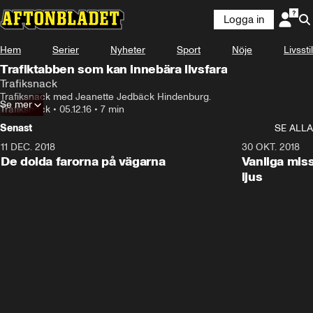
Logga in
Hem
Serier
Nyheter
Sport
Nöje
Livsstil
Trafiktabben som kan innebära livsfara
Trafiksnack
Trafiksnack med Jeanette Jedbäck Hindenburg.
Se mer
Trafiksnack
•
05.12.16
•
7 min
Senast
SE ALLA
11 DEC. 2018
7:24
30 OKT. 2018
De dolda farorna på vägarna
Vanliga mis
ljus