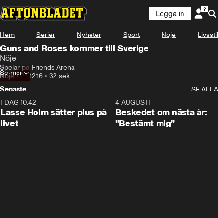
Logga in
Hem
Serier
Nyheter
Sport
Nöje
Livsstil
Guns and Roses kommer till Sverige
Nöje
Spelar på Friends Arena
Se mer
Nöje
•
05.12.16
•
32 sek
Senaste
SE ALLA
I DAG 10:42
1:04
4 AUGUSTI
Lasse Holm sätter plus på
Beskedet om nästa år:
livet
”Bestämt mig”