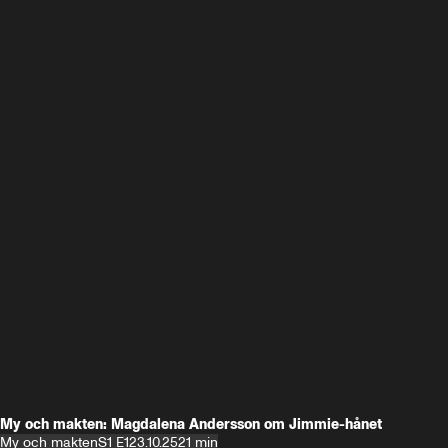
My och makten: Magdalena Andersson om Jimmie-hånet
My och makten
S1 E1
23.10.25
21 min