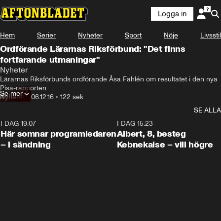
Logga in
Hem
Serier
Nyheter
Sport
Nöje
Livsstil
Ordförande Lärarnas Riksförbund: "Det finns
fortfarande utmaningar"
Nyheter
Lärarnas Riksförbunds ordförande Åsa Fahlén om resultatet i den nya 
Pisa-rapporten
Se mer
Nyheter
•
06.12.16
•
122 sek
SE ALLA
I DAG 19:07
0:45
I DAG 15:23
Här somnar programledaren
Albert, 8, besteg
– i sändning
Kebnekaise – vill högre