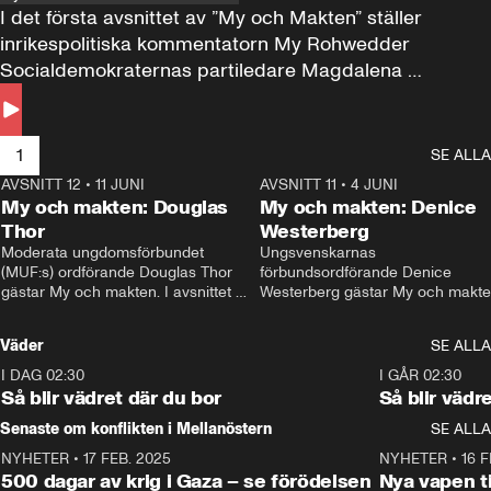
I det första avsnittet av ”My och Makten” ställer 
inrikespolitiska kommentatorn My Rohwedder 
Socialdemokraternas partiledare Magdalena 
Andersson till svars.
1
SE ALLA
AVSNITT 12
•
11 JUNI
26:27
AVSNITT 11
•
4 JUNI
2
My och makten: Douglas
My och makten: Denice
Thor
Westerberg
Moderata ungdomsförbundet 
Ungsvenskarnas 
(MUF:s) ordförande Douglas Thor 
förbundsordförande Denice 
gästar My och makten. I avsnittet 
Westerberg gästar My och makten.
diskuteras tonårsutvisningarna och 
avsnittet diskuteras migrationsfrå
hur Moderaterna ska locka väljare till 
och hur SD ska locka kvinnliga 
Väder
SE ALLA
valet i höst. 
väljare. 
I DAG 02:30
1:06
I GÅR 02:30
Så blir vädret där du bor
Så blir vädr
Senaste om konflikten i Mellanöstern
SE ALLA
NYHETER
•
17 FEB. 2025
0:45
NYHETER
•
16 F
500 dagar av krig i Gaza – se förödelsen
Nya vapen ti