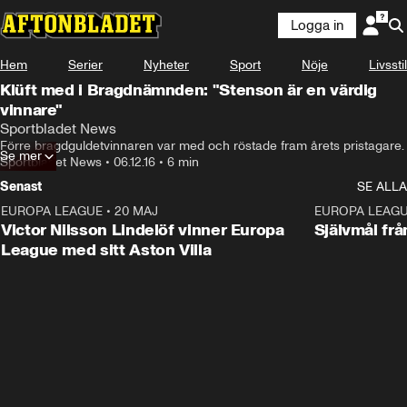
Logga in
Hem
Serier
Nyheter
Sport
Nöje
Livsstil
Klüft med i Bragdnämnden: "Stenson är en värdig
vinnare"
Sportbladet News
Förre bragdguldetvinnaren var med och röstade fram årets pristagare.
Se mer
Sportbladet News
•
06.12.16
•
6 min
Senast
SE ALLA
EUROPA LEAGUE
•
20 MAJ
1:32
EUROPA LEAG
Victor Nilsson Lindelöf vinner Europa
Självmål frå
League med sitt Aston Villa