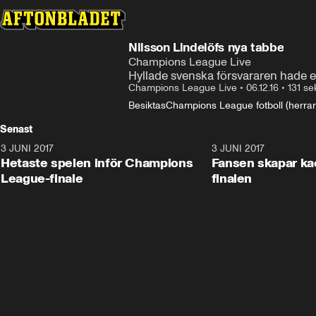
Nilsson Lindelöfs nya tabbe
Champions League Live
Hyllade svenska försvararen hade e
Champions League Live
•
06.12.16
•
131 se
Besiktas
Champions League fotboll (herrar
Senast
3 JUNI 2017
1:46
3 JUNI 2017
Hetaste spelen inför Champions
Fansen skapar kao
League-finale
finalen