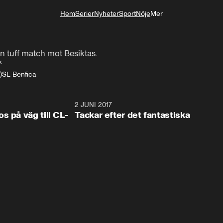
Hem
Serier
Nyheter
Sport
Nöje
Mer
Livsstil
n tuff match mot Besiktas.
k
)
SL Benfica
1:43
2 JUNI 2017
0:3
s på väg till CL-
Tackar efter det fantastiska