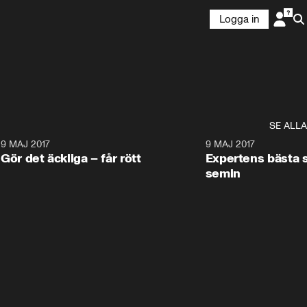
Logga in
SE ALLA
7
9 MAJ 2017
2:44
9 MAJ 2017
Gör det äckliga – får rött
Expertens bästa s
semin