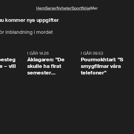
Hem
Serier
Nyheter
Sport
Nöje
Mer
Livsstil
nu kommer nya uppgifter
ör inblandning i mordet
0:54
I GÅR 14:26
1:54
I GÅR 09:53
1:3
 besteg
Åklagaren: ”De
Pourmokhtari: ”S
 – vill
skulle ha firat
smygfilmar våra
semester
telefoner”
tillsammans”