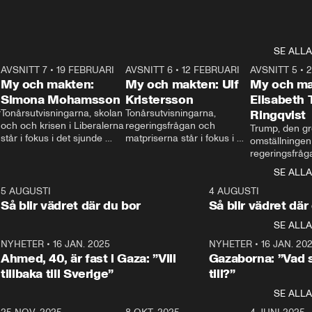
SE ALLA
7
AVSNITT 7
•
19 FEBRUARI
24:30
AVSNITT 6
•
12 FEBRUARI
27:30
AVSNITT 5
•
My och makten:
My och makten: Ulf
My och ma
Simona Mohamsson
Kristersson
Elisabeth
 
Tonårsutvisningarna, skolan 
Tonårsutvisningarna, 
Ringqvist
och och krisen i Liberalerna 
regeringsfrågan och 
Trump, den gr
står i fokus i det sjunde 
matpriserna står i fokus i 
omställningen
avsnittet av ”My och 
det sjätte avsnittet av ”My 
regeringsfråga
makten”. Se när 
och makten”. Se när 
centrum i det 
SE ALLA
Aftonbladets inrikespolitiska 
Aftonbladets inrikespolitiska 
avsnittet av ”
kommentator My 
kommentator My 
6
5 AUGUSTI
1:06
4 AUGUSTI
Makten”. Se nä
Rohwedder ställer 
Rohwedder ställer 
Så blir vädret där du bor
Så blir vädret där
Aftonbladets in
utbildnings- och 
statsminister Ulf Kristersson 
kommentator 
SE ALLA
integrationsminister Simona 
till svars.
Rohwedder stäl
Mohamsson till svars.
Centerpartiets
2
NYHETER
•
16 JAN. 2025
1:01
NYHETER
•
16 JAN. 20
Thand Ring till
Ahmed, 40, är fast i Gaza: ”Vill
Gazaborna: ”Vad s
tillbaka till Sverige”
till?”
SE ALLA