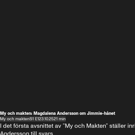
My och makten: Magdalena Andersson om Jimmie-hånet
My och makten
S1 E1
23.10.25
21 min
I det första avsnittet av ”My och Makten” ställe
Andersson till svars.