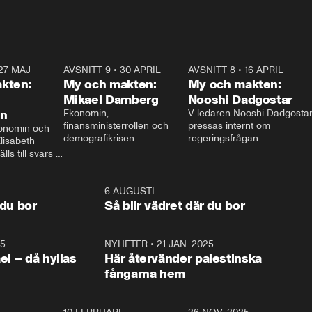
27 MAJ
3:51
AVSNITT 9
•
30 APRIL
24:00
AVSNITT 8
•
16 APRIL
25:1
kten:
My och makten:
My och makten:
Mikael Damberg
Nooshi Dadgostar
on
Ekonomin, 
V-ledaren Nooshi Dadgostar
finansministerrollen och 
pressas internt om 
onomin och 
demografikrisen. 
regeringsfrågan.

lisabeth 
Oppositionen ställs till svars 
I Aftonbladets 
ls till svars 
när Socialdemokraternas 
partiledarutfrågning ”My 
stern gästar 
Mikael Damberg gästar My 
och Makten” sätter hon ner 
My och Makten. 
och Makten. 
foten mot kritikerna:

1:06
6 AUGUSTI
1:0
– Vi ställer upp i val. Ska vi 
 du bor
Så blir vädret där du bor
vara med så sitter vi förstås 
25
1:22
NYHETER
•
21 JAN. 2025
0:5
ael – då hyllas
Här återvänder palestinska
fångarna hem