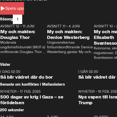
Spela upp
1
Säsong
AVSNITT 12
•
11 JUNI
26:27
AVSNITT 11
•
4 JUNI
23:40
AVSNITT 10
•
My och makten:
My och makten:
My och ma
Douglas Thor
Denice Westerberg
Elisabeth
Moderata 
Ungsvenskarnas 
Svantess
ungdomsförbundet (MUF:s) 
förbundsordförande Denice 
Kvinnorna, ek
ordförande Douglas Thor 
Westerberg gästar My och 
migrationen. E
gästar My och makten. I 
makten. I avsnittet 
Svantesson stäl
avsnittet diskuteras 
diskuteras migrationsfrågan 
när finansmini
Väder
tonårsutvisningarna och hur 
och hur SD ska locka 
Moderaterna ska locka 
kvinnliga väljare. 
I DAG 02:30
1:06
I GÅR 02:30
väljare till valet i höst. 
Så blir vädret där du bor
Så blir vädret där
Senaste om konflikten i Mellanöstern
NYHETER
•
17 FEB. 2025
0:45
NYHETER
•
16 FEB. 20
500 dagar av krig i Gaza – se
Nya vapen till Isr
förödelsen
Trump
200 sekunder