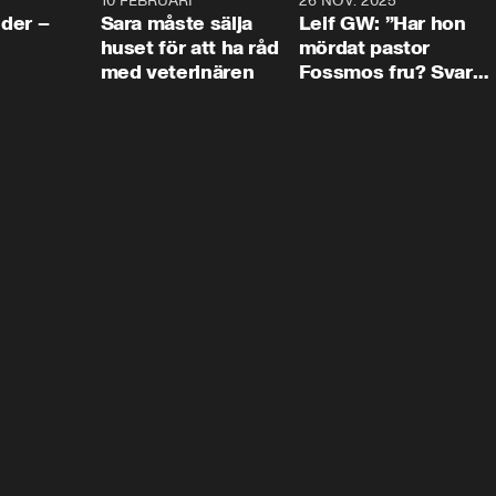
4:24
10 FEBRUARI
4:13
26 NOV. 2025
8:1
der –
Sara måste sälja
Leif GW: ”Har hon
huset för att ha råd
mördat pastor
med veterinären
Fossmos fru? Svar
nej.”