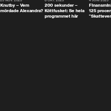
3
25 NOV. 2025
31:05
8 OKT. 2025
4:29
4 JUNI 2025
Knutby – Vem
200 sekunder –
Finansmin
mördade Alexandra?
Köttfusket: Se hela
125 procent
programmet här
"Skattever
viktig uppg