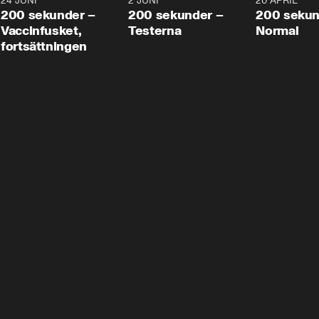
24 JUNI
5:00
2 JUNI
4:23
20 APRIL
200 sekunder –
200 sekunder –
200 sekun
Vaccinfusket,
Testerna
Normal
fortsättningen