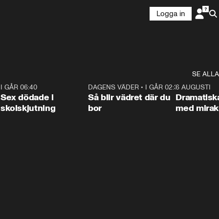
Logga in
SE ALLA
6
I GÅR 06:40
0:47
DAGENS VÄDER
•
I GÅR 02:30
1:06
6 AUGUSTI
Sex dödade i
Så blir vädret där du
Dramatisk
skolskjutning
bor
med miraku