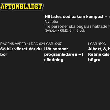
Hittades död bakom kompost – 
Nyheter
Tre personer ska begäras häktade f
Nyheter
•
08.12.16
•
48 sek
DAGENS VÄDER
•
I DAG 02:30
1:06
I GÅR 19:07
0:45
I GÅR 15:23
Så blir vädret där du
Här somnar
Albert, 8,
bor
programledaren – i
Kebnekaise
sändning
högre