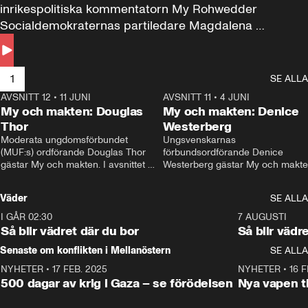
inrikespolitiska kommentatorn My Rohwedder 
Socialdemokraternas partiledare Magdalena 
Andersson till svars.
1
SE ALLA
AVSNITT 12
•
11 JUNI
26:27
AVSNITT 11
•
4 JUNI
2
My och makten: Douglas
My och makten: Denice
Thor
Westerberg
Moderata ungdomsförbundet 
Ungsvenskarnas 
(MUF:s) ordförande Douglas Thor 
förbundsordförande Denice 
gästar My och makten. I avsnittet 
Westerberg gästar My och makten.
diskuteras tonårsutvisningarna och 
avsnittet diskuteras migrationsfrå
hur Moderaterna ska locka väljare till 
och hur SD ska locka kvinnliga 
Väder
SE ALLA
valet i höst. 
väljare. 
I GÅR 02:30
1:06
7 AUGUSTI
Så blir vädret där du bor
Så blir vädr
Senaste om konflikten i Mellanöstern
SE ALLA
NYHETER
•
17 FEB. 2025
0:45
NYHETER
•
16 F
500 dagar av krig i Gaza – se förödelsen
Nya vapen ti