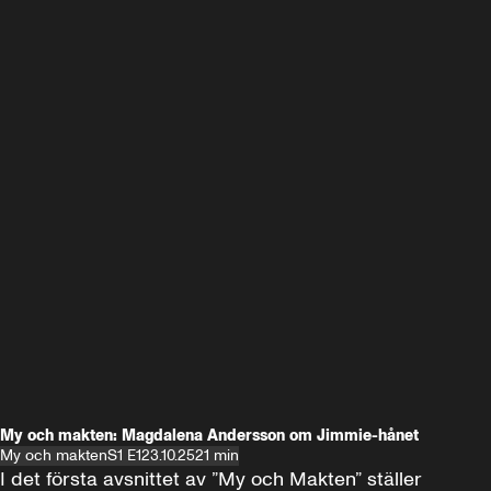
My och makten: Magdalena Andersson om Jimmie-hånet
My och makten
S1 E1
23.10.25
21 min
I det första avsnittet av ”My och Makten” ställer 