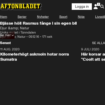
Logga in
Hem
Serier
Nyheter
Sport
Nöje
Livsstil
Bjässe höll Rasmus fånge i sin egen bil
Djur &amp; Natur
Unika mötet i Tänndalen
Se mer
Djur &amp; Natur
•
09.12.16
•
171 sek
Senast
SE ALLA
11 AUG. 2020
0:41
9 JULI 2020
Kilometerhögt askmoln hotar norra
Här korsar 
Sumatra
"Coolt att s