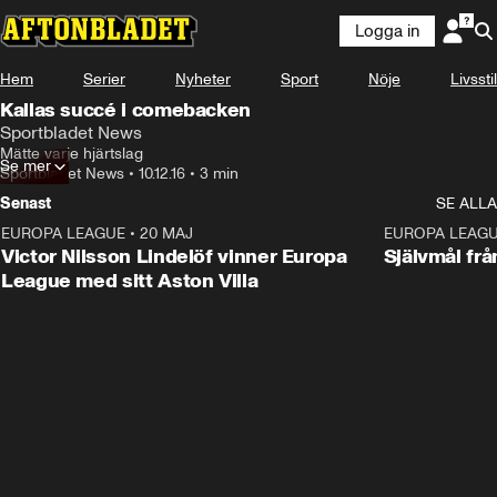
Logga in
Hem
Serier
Nyheter
Sport
Nöje
Livsstil
Kallas succé i comebacken
Sportbladet News
Mätte varje hjärtslag
Se mer
Sportbladet News
•
10.12.16
•
3 min
Senast
SE ALLA
EUROPA LEAGUE
•
20 MAJ
1:32
EUROPA LEAG
Victor Nilsson Lindelöf vinner Europa
Självmål frå
League med sitt Aston Villa