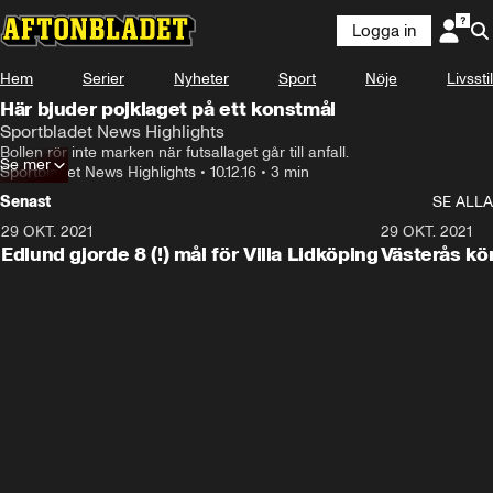
Logga in
Hem
Serier
Nyheter
Sport
Nöje
Livsstil
Här bjuder pojklaget på ett konstmål
Sportbladet News Highlights
Bollen rör inte marken när futsallaget går till anfall.
Se mer
Sportbladet News Highlights
•
10.12.16
•
3 min
Senast
SE ALLA
29 OKT. 2021
4:11
29 OKT. 2021
Edlund gjorde 8 (!) mål för Villa Lidköping
Västerås kö