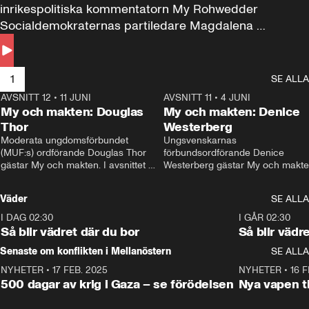
inrikespolitiska kommentatorn My Rohwedder 
Socialdemokraternas partiledare Magdalena 
Andersson till svars.
1
SE ALLA
AVSNITT 12
•
11 JUNI
26:27
AVSNITT 11
•
4 JUNI
2
My och makten: Douglas
My och makten: Denice
Thor
Westerberg
Moderata ungdomsförbundet 
Ungsvenskarnas 
(MUF:s) ordförande Douglas Thor 
förbundsordförande Denice 
gästar My och makten. I avsnittet 
Westerberg gästar My och makten.
diskuteras tonårsutvisningarna och 
avsnittet diskuteras migrationsfrå
hur Moderaterna ska locka väljare till 
och hur SD ska locka kvinnliga 
Väder
SE ALLA
valet i höst. 
väljare. 
I DAG 02:30
1:06
I GÅR 02:30
Så blir vädret där du bor
Så blir vädr
Senaste om konflikten i Mellanöstern
SE ALLA
NYHETER
•
17 FEB. 2025
0:45
NYHETER
•
16 F
500 dagar av krig i Gaza – se förödelsen
Nya vapen ti