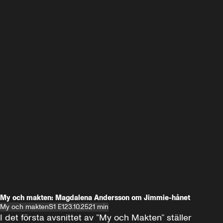
My och makten: Magdalena Andersson om Jimmie-hånet
My och makten
S1 E1
23.10.25
21 min
I det första avsnittet av ”My och Makten” ställer 