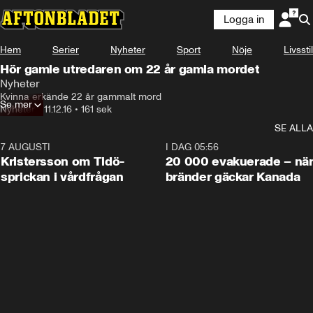
Logga in
Hem
Serier
Nyheter
Sport
Nöje
Livsstil
Hör gamle utredaren om 22 år gamla mordet
Nyheter
Kvinna erkände 22 år gammalt mord
Se mer
Nyheter
•
11.12.16
•
161 sek
SE ALLA
7 AUGUSTI
0:42
I DAG 05:56
Kristersson om Tidö-
20 000 evakuerade – nä
sprickan i vårdfrågan
bränder gäckar Kanada