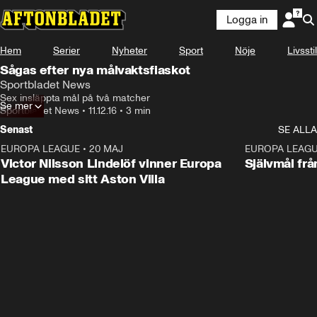
Logga in
Hem
Serier
Nyheter
Sport
Nöje
Livsstil
Sågas efter nya målvaktsfiaskot
Sportbladet News
Sex insläppta mål på två matcher
Se mer
Sportbladet News
•
11.12.16
•
3 min
Senast
SE ALLA
EUROPA LEAGUE
•
20 MAJ
1:32
EUROPA LEAG
Victor Nilsson Lindelöf vinner Europa
Självmål frå
League med sitt Aston Villa