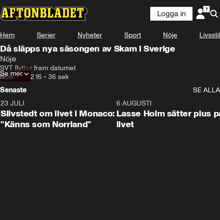
Logga in
Hem
Serier
Nyheter
Sport
Nöje
Livsstil
Då släpps nya säsongen av Skam i Sverige
Nöje
SVT flyttar fram datumet
Se mer
Nöje
•
13.12.16
•
36 sek
Senaste
SE ALLA
23 JULI
2:11
6 AUGUSTI
Silvstedt om livet i Monaco:
Lasse Holm sätter plus p
"Känns som Norrland"
livet