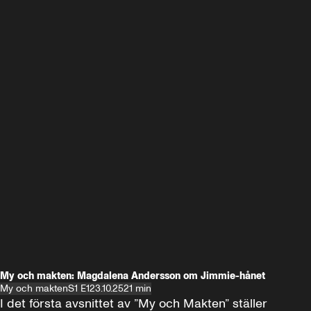
My och makten: Magdalena Andersson om Jimmie-hånet
My och makten
S1 E1
23.10.25
21 min
I det första avsnittet av ”My och Makten” ställer 