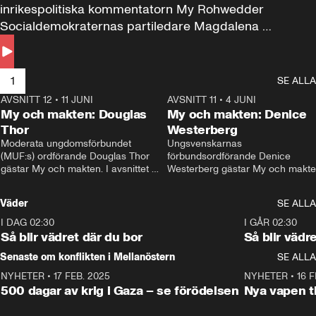
inrikespolitiska kommentatorn My Rohwedder 
Socialdemokraternas partiledare Magdalena 
Andersson till svars.
1
SE ALLA
AVSNITT 12
•
11 JUNI
26:27
AVSNITT 11
•
4 JUNI
2
My och makten: Douglas
My och makten: Denice
Thor
Westerberg
Moderata ungdomsförbundet 
Ungsvenskarnas 
(MUF:s) ordförande Douglas Thor 
förbundsordförande Denice 
gästar My och makten. I avsnittet 
Westerberg gästar My och makten.
diskuteras tonårsutvisningarna och 
avsnittet diskuteras migrationsfrå
hur Moderaterna ska locka väljare till 
och hur SD ska locka kvinnliga 
Väder
SE ALLA
valet i höst. 
väljare. 
I DAG 02:30
1:06
I GÅR 02:30
Så blir vädret där du bor
Så blir vädr
Senaste om konflikten i Mellanöstern
SE ALLA
NYHETER
•
17 FEB. 2025
0:45
NYHETER
•
16 F
500 dagar av krig i Gaza – se förödelsen
Nya vapen ti