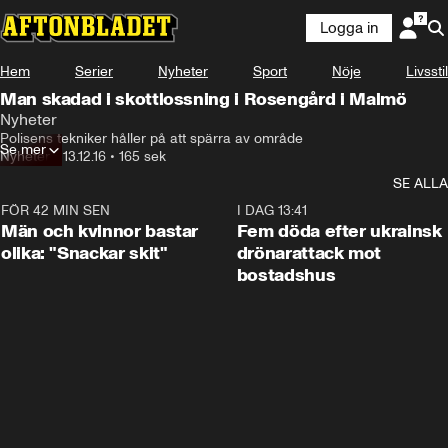
Logga in
Hem
Serier
Nyheter
Sport
Nöje
Livsstil
Man skadad i skottlossning i Rosengård i Malmö
Nyheter
Polisens tekniker håller på att spärra av område
Se mer
Nyheter
•
13.12.16
•
165 sek
SE ALLA
FÖR 42 MIN SEN
1:11
I DAG 13:41
Män och kvinnor bastar
Fem döda efter ukrainsk
olika: "Snackar skit"
drönarattack mot
bostadshus