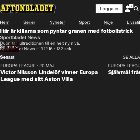
Logga in
Hem
Serier
Nyheter
Sport
Nöje
Livsstil
Här är killarna som pyntar granen med fotbollstrick
Sportbladet News
Duon tar jultraditionen till en helt ny nivå.
Se mer
Sportbladet News
•
13.12.16
•
132 sek
Senast
SE ALLA
EUROPA LEAGUE
•
20 MAJ
1:32
EUROPA LEAG
Victor Nilsson Lindelöf vinner Europa
Självmål frå
League med sitt Aston Villa