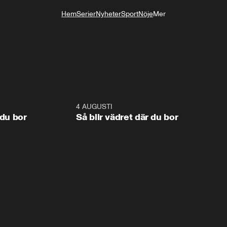
Hem
Serier
Nyheter
Sport
Nöje
Mer
Livsstil
1:06
4 AUGUSTI
1:0
 du bor
Så blir vädret där du bor