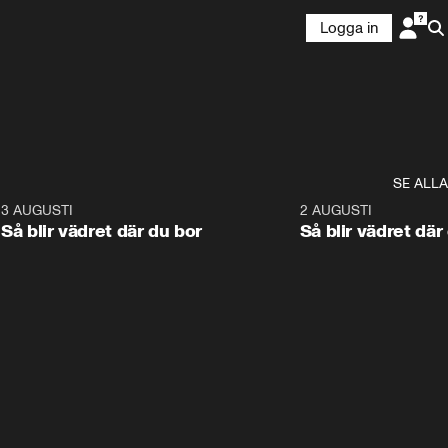
Logga in
SE ALLA
6
3 AUGUSTI
1:06
2 AUGUSTI
Så blir vädret där du bor
Så blir vädret där