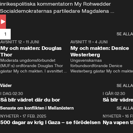
inrikespolitiska kommentatorn My Rohwedder 
Socialdemokraternas partiledare Magdalena 
Andersson till svars.
1
SE ALLA
AVSNITT 12
•
11 JUNI
26:27
AVSNITT 11
•
4 JUNI
2
My och makten: Douglas
My och makten: Denice
Thor
Westerberg
Moderata ungdomsförbundet 
Ungsvenskarnas 
(MUF:s) ordförande Douglas Thor 
förbundsordförande Denice 
gästar My och makten. I avsnittet 
Westerberg gästar My och makten.
diskuteras tonårsutvisningarna och 
avsnittet diskuteras migrationsfrå
hur Moderaterna ska locka väljare till 
och hur SD ska locka kvinnliga 
Väder
SE ALLA
valet i höst. 
väljare. 
I DAG 02:30
1:06
I GÅR 02:30
Så blir vädret där du bor
Så blir vädr
Senaste om konflikten i Mellanöstern
SE ALLA
NYHETER
•
17 FEB. 2025
0:45
NYHETER
•
16 F
500 dagar av krig i Gaza – se förödelsen
Nya vapen ti