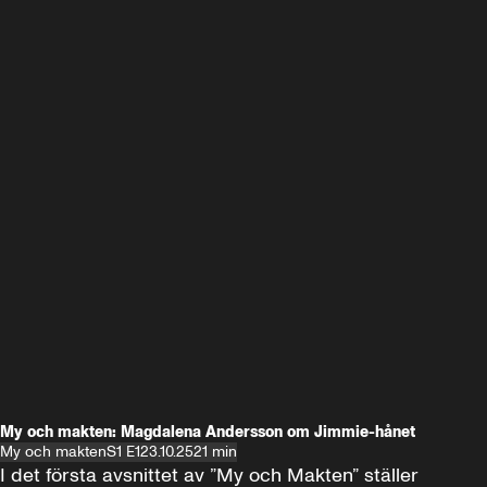
My och makten: Magdalena Andersson om Jimmie-hånet
My och makten
S1 E1
23.10.25
21 min
I det första avsnittet av ”My och Makten” ställer 