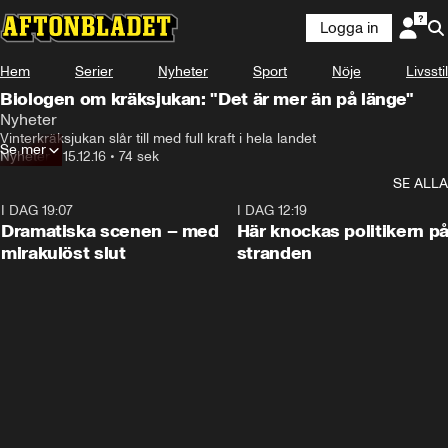
Logga in
Hem
Serier
Nyheter
Sport
Nöje
Livsstil
Biologen om kräksjukan: "Det är mer än på länge"
Nyheter
Vinterkräksjukan slår till med full kraft i hela landet
Se mer
Nyheter
•
15.12.16
•
74 sek
SE ALLA
I DAG 19:07
0:42
I DAG 12:19
Dramatiska scenen – med
Här knockas politikern p
mirakulöst slut
stranden