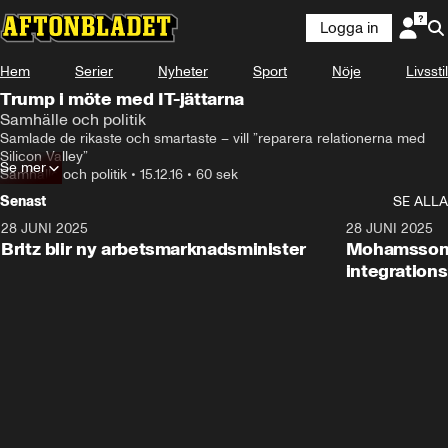
Logga in
Hem
Serier
Nyheter
Sport
Nöje
Livsstil
Trump i möte med IT-jättarna
Samhälle och politik
Samlade de rikaste och smartaste – vill ”reparera relationerna med 
Silicon Valley”
Se mer
Samhälle och politik
•
15.12.16
•
60 sek
Senast
SE ALLA
28 JUNI 2025
1:48
28 JUNI 2025
Britz blir ny arbetsmarknadsminister
Mohamsson b
integration