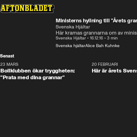
Ministerns hyllning till "Årets gra
Svenska Hjältar
Här kramas grannarna om av minis
Svenska Hjältar
•
16.12.16
•
3 min
Svenska hjältar
Alice Bah Kuhnke
Senast
23 MARS
1:27
20 FEBRUARI
Bollklubben ökar tryggheten:
Här är årets Sven
"Prata med dina grannar"