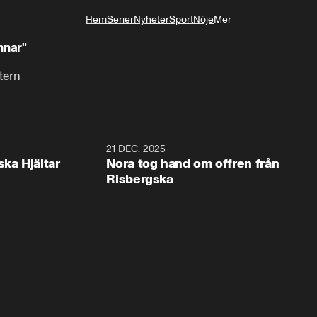
Hem
Serier
Nyheter
Sport
Nöje
Mer
Livsstil
nnar"
tern
1:00
21 DEC. 2025
1:1
ska Hjältar
Nora tog hand om offren från
Risbergska