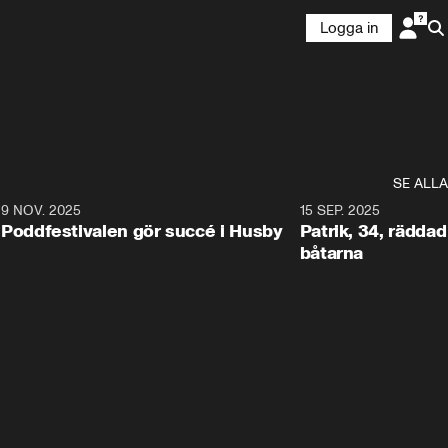
Logga in
SE ALLA
6
9 NOV. 2025
0:29
15 SEP. 2025
Poddfestivalen gör succé i Husby
Patrik, 34, räddad 
båtarna