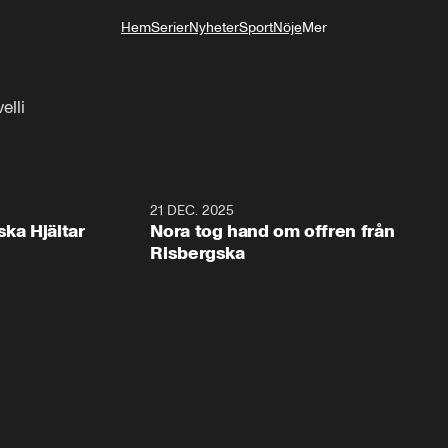
Hem
Serier
Nyheter
Sport
Nöje
Mer
Livsstil
elli
1:00
21 DEC. 2025
1:1
ska Hjältar
Nora tog hand om offren från
Risbergska