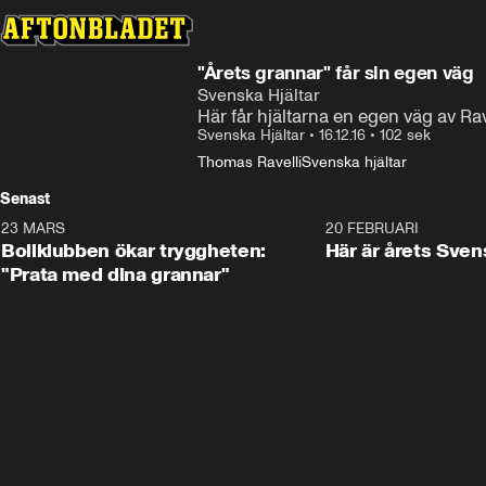
"Årets grannar" får sin egen väg
Svenska Hjältar
Här får hjältarna en egen väg av Rav
Svenska Hjältar
•
16.12.16
•
102 sek
Thomas Ravelli
Svenska hjältar
Senast
23 MARS
1:27
20 FEBRUARI
Bollklubben ökar tryggheten:
Här är årets Sven
"Prata med dina grannar"