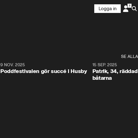
Logga in
SE ALLA
6
9 NOV. 2025
0:29
15 SEP. 2025
Poddfestivalen gör succé i Husby
Patrik, 34, räddad 
båtarna