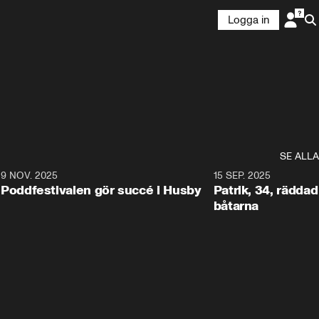
Logga in
SE ALLA
6
9 NOV. 2025
0:29
15 SEP. 2025
Poddfestivalen gör succé i Husby
Patrik, 34, räddad 
båtarna