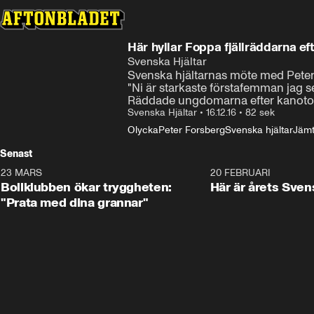
Här hyllar Foppa fjällräddarna e
Svenska Hjältar
Svenska hjältarnas möte med Peter F
"Ni är starkaste förstafemman jag sett
Räddade ungdomarna efter kanotol
Svenska Hjältar
•
16.12.16
•
82 sek
Olycka
Peter Forsberg
Svenska hjältar
Jämt
Senast
23 MARS
1:27
20 FEBRUARI
Bollklubben ökar tryggheten:
Här är årets Sven
"Prata med dina grannar"