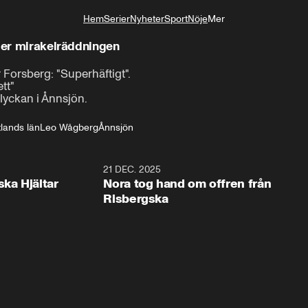
Hem
Serier
Nyheter
Sport
Nöje
Mer
Livsstil
fter mirakelräddningen
orsberg: "Superhäftigt". 

"

yckan i Ånnsjön.
lands län
Leo Wågberg
Ånnsjön
1:00
21 DEC. 2025
1:1
ska Hjältar
Nora tog hand om offren från
Risbergska