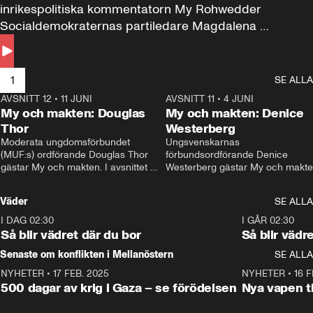
inrikespolitiska kommentatorn My Rohwedder 
Socialdemokraternas partiledare Magdalena 
Andersson till svars.
1
SE ALLA
AVSNITT 12
•
11 JUNI
26:27
AVSNITT 11
•
4 JUNI
2
My och makten: Douglas
My och makten: Denice
Thor
Westerberg
Moderata ungdomsförbundet 
Ungsvenskarnas 
(MUF:s) ordförande Douglas Thor 
förbundsordförande Denice 
gästar My och makten. I avsnittet 
Westerberg gästar My och makten.
diskuteras tonårsutvisningarna och 
avsnittet diskuteras migrationsfrå
hur Moderaterna ska locka väljare till 
och hur SD ska locka kvinnliga 
Väder
SE ALLA
valet i höst. 
väljare. 
I DAG 02:30
1:06
I GÅR 02:30
Så blir vädret där du bor
Så blir vädr
Senaste om konflikten i Mellanöstern
SE ALLA
NYHETER
•
17 FEB. 2025
0:45
NYHETER
•
16 F
500 dagar av krig i Gaza – se förödelsen
Nya vapen ti