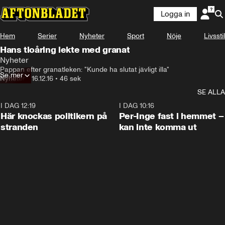
Logga in
Hem
Serier
Nyheter
Sport
Nöje
Livsstil
Hans tioåring lekte med granat
Nyheter
Pappan efter granatleken: "Kunde ha slutat jävligt illa"
Se mer
Nyheter
•
16.12.16
•
46 sek
SE ALLA
I DAG 12:19
0:45
I DAG 10:16
Här knockas politikern på
Per-Inge fast i hemmet –
stranden
kan inte komma ut