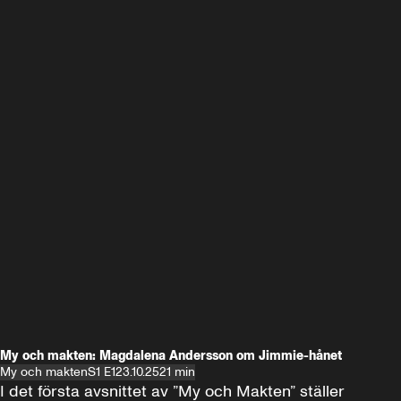
My och makten: Magdalena Andersson om Jimmie-hånet
My och makten
S1 E1
23.10.25
21 min
I det första avsnittet av ”My och Makten” ställer 