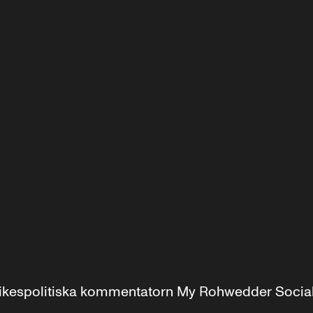
r inrikespolitiska kommentatorn My Rohwedder Soci