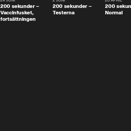
24 JUNI
5:00
2 JUNI
4:23
20 APRIL
200 sekunder –
200 sekunder –
200 sekun
Vaccinfusket,
Testerna
Normal
fortsättningen