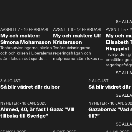
SE ALLA
7
AVSNITT 7
•
19 FEBRUARI
24:30
AVSNITT 6
•
12 FEBRUARI
27:30
AVSNITT 5
•
My och makten:
My och makten: Ulf
My och ma
Simona Mohamsson
Kristersson
Elisabeth
 
Tonårsutvisningarna, skolan 
Tonårsutvisningarna, 
Ringqvist
och och krisen i Liberalerna 
regeringsfrågan och 
Trump, den gr
står i fokus i det sjunde 
matpriserna står i fokus i 
omställningen
avsnittet av ”My och 
det sjätte avsnittet av ”My 
regeringsfråga
makten”. Se när 
och makten”. Se när 
centrum i det 
SE ALLA
Aftonbladets inrikespolitiska 
Aftonbladets inrikespolitiska 
avsnittet av ”
kommentator My 
kommentator My 
6
3 AUGUSTI
1:06
2 AUGUSTI
Makten”. Se nä
Rohwedder ställer 
Rohwedder ställer 
Så blir vädret där du bor
Så blir vädret där
Aftonbladets in
utbildnings- och 
statsminister Ulf Kristersson 
kommentator 
SE ALLA
integrationsminister Simona 
till svars.
Rohwedder stäl
Mohamsson till svars.
Centerpartiets
2
NYHETER
•
16 JAN. 2025
1:01
NYHETER
•
16 JAN. 20
Thand Ring till
Ahmed, 40, är fast i Gaza: ”Vill
Gazaborna: ”Vad s
tillbaka till Sverige”
till?”
SE ALLA