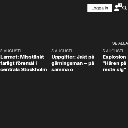
Logga in
SE ALLA
:30
6
5 AUGUSTI
0:35
5 AUGUSTI
0:33
5 AUGUSTI
Larmet: Misstänkt
Uppgifter: Jakt på
Explosion 
farligt föremål i
gärningsman – på
”Håren på
centrala Stockholm
samma ö
reste sig”