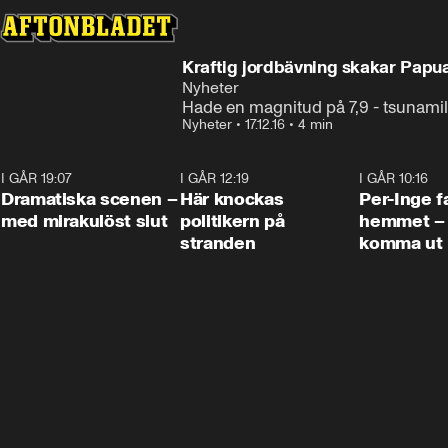
Kraftig jordbävning skakar Papu
Nyheter
Hade en magnitud på 7,9 - tsunamil
Nyheter
•
17.12.16
•
4 min
I GÅR 19:07
0:42
I GÅR 12:19
0:45
I GÅR 10:16
Dramatiska scenen –
Här knockas
Per-Inge fa
med mirakulöst slut
politikern på
hemmet – 
stranden
komma ut