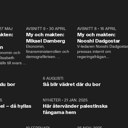
27 MAJ
3:51
AVSNITT 9
•
30 APRIL
24:00
AVSNITT 8
•
16 APRIL
25:1
kten:
My och makten:
My och makten:
Mikael Damberg
Nooshi Dadgostar
on
Ekonomin, 
V-ledaren Nooshi Dadgostar
finansministerrollen och 
pressas internt om 
onomin och 
demografikrisen. 
regeringsfrågan.

lisabeth 
Oppositionen ställs till svars 
I Aftonbladets 
ls till svars 
när Socialdemokraternas 
partiledarutfrågning ”My 
stern gästar 
Mikael Damberg gästar My 
och Makten” sätter hon ner 
My och Makten. 
och Makten. 
foten mot kritikerna:

1:06
6 AUGUSTI
1:0
– Vi ställer upp i val. Ska vi 
 du bor
Så blir vädret där du bor
vara med så sitter vi förstås 
25
1:22
NYHETER
•
21 JAN. 2025
0:5
ael – då hyllas
Här återvänder palestinska
fångarna hem