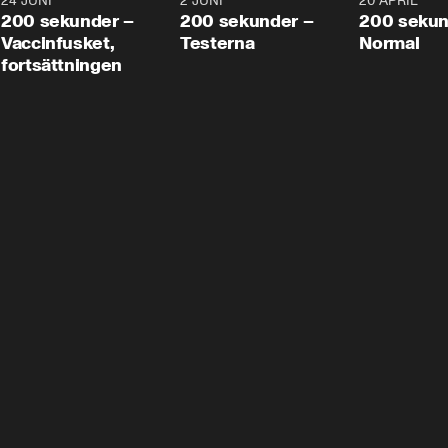
24 JUNI
5:00
2 JUNI
4:23
20 APRIL
200 sekunder –
200 sekunder –
200 sekun
Vaccinfusket,
Testerna
Normal
fortsättningen