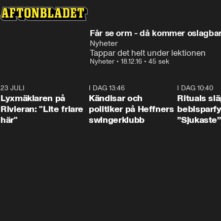
Får se orm - då kommer oslagbar
Nyheter
Tappar det helt under lektionen
Nyheter
•
18.12.16
•
45 sek
23 JULI
2:02
I DAG 13:46
0:55
I DAG 10:40
Lyxmäklaren på
Kändisar och
Rituals sl
Rivieran: "Lite friare
politiker på Heffners
bebisparf
här"
swingerklubb
”Sjukaste”