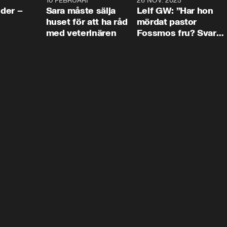
4:24
10 FEBRUARI
4:13
26 NOV. 2025
8:1
der –
Sara måste sälja
Leif GW: ”Har hon
huset för att ha råd
mördat pastor
med veterinären
Fossmos fru? Svar
nej.”