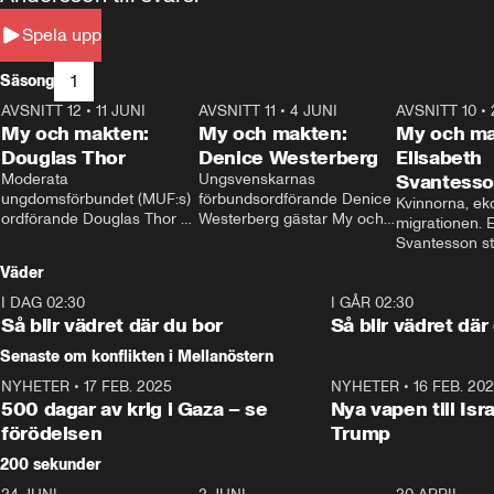
Spela upp
1
Säsong
AVSNITT 12
•
11 JUNI
26:27
AVSNITT 11
•
4 JUNI
23:40
AVSNITT 10
•
My och makten:
My och makten:
My och ma
Douglas Thor
Denice Westerberg
Elisabeth
Moderata 
Ungsvenskarnas 
Svantess
ungdomsförbundet (MUF:s) 
förbundsordförande Denice 
Kvinnorna, ek
ordförande Douglas Thor 
Westerberg gästar My och 
migrationen. E
gästar My och makten. I 
makten. I avsnittet 
Svantesson stäl
avsnittet diskuteras 
diskuteras migrationsfrågan 
när finansmini
Väder
tonårsutvisningarna och hur 
och hur SD ska locka 
Moderaterna ska locka 
kvinnliga väljare. 
I DAG 02:30
1:06
I GÅR 02:30
väljare till valet i höst. 
Så blir vädret där du bor
Så blir vädret där
Senaste om konflikten i Mellanöstern
NYHETER
•
17 FEB. 2025
0:45
NYHETER
•
16 FEB. 20
500 dagar av krig i Gaza – se
Nya vapen till Isr
förödelsen
Trump
200 sekunder