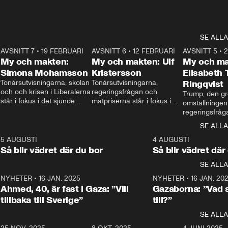
SE ALLA
7
AVSNITT 7
•
19 FEBRUARI
24:30
AVSNITT 6
•
12 FEBRUARI
27:30
AVSNITT 5
•
My och makten:
My och makten: Ulf
My och ma
Simona Mohamsson
Kristersson
Elisabeth
 
Tonårsutvisningarna, skolan 
Tonårsutvisningarna, 
Ringqvist
och och krisen i Liberalerna 
regeringsfrågan och 
Trump, den gr
står i fokus i det sjunde 
matpriserna står i fokus i 
omställningen
avsnittet av ”My och 
det sjätte avsnittet av ”My 
regeringsfråga
makten”. Se när 
och makten”. Se när 
centrum i det 
SE ALLA
Aftonbladets inrikespolitiska 
Aftonbladets inrikespolitiska 
avsnittet av ”
kommentator My 
kommentator My 
6
5 AUGUSTI
1:06
4 AUGUSTI
Makten”. Se nä
Rohwedder ställer 
Rohwedder ställer 
Så blir vädret där du bor
Så blir vädret där
Aftonbladets in
utbildnings- och 
statsminister Ulf Kristersson 
kommentator 
SE ALLA
integrationsminister Simona 
till svars.
Rohwedder stäl
Mohamsson till svars.
Centerpartiets
2
NYHETER
•
16 JAN. 2025
1:01
NYHETER
•
16 JAN. 20
Thand Ring till
Ahmed, 40, är fast i Gaza: ”Vill
Gazaborna: ”Vad s
tillbaka till Sverige”
till?”
SE ALLA