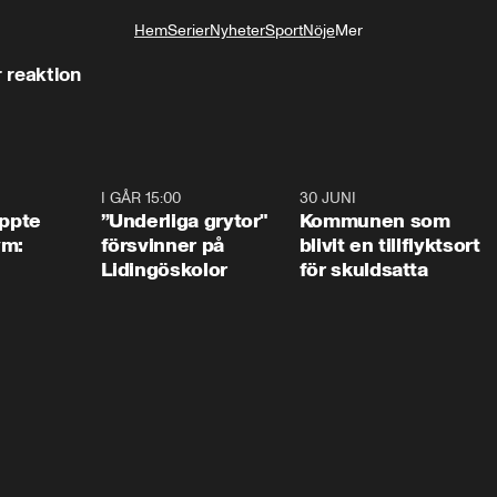
Hem
Serier
Nyheter
Sport
Nöje
Mer
Livsstil
 reaktion
1:01
I GÅR 15:00
1:07
30 JUNI
1:2
äppte
”Underliga grytor"
Kommunen som
ym:
försvinner på
blivit en tillflyktsort
Lidingöskolor
för skuldsatta