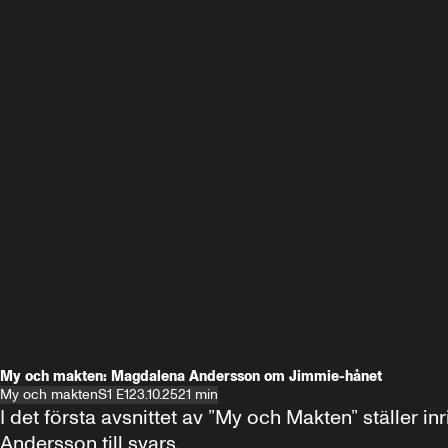
My och makten: Magdalena Andersson om Jimmie-hånet
My och makten
S1 E1
23.10.25
21 min
I det första avsnittet av ”My och Makten” ställe
Andersson till svars.