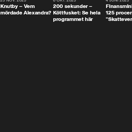
3
25 NOV. 2025
31:05
8 OKT. 2025
4:29
4 JUNI 2025
Knutby – Vem
200 sekunder –
Finansmin
mördade Alexandra?
Köttfusket: Se hela
125 procent
programmet här
"Skattever
viktig uppg