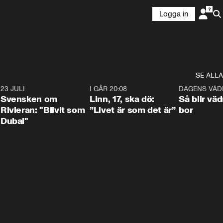
Logga in
SE ALLA
4
23 JULI
1:42
I GÅR 20:08
4:36
DAGENS VÄD
Svensken om
Linn, 17, ska dö:
Så blir väd
Rivieran: "Blivit som
”Livet är som det är”
bor
Dubai"