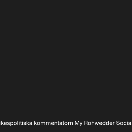
r inrikespolitiska kommentatorn My Rohwedder Soci