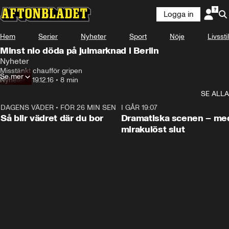
Logga in
Hem
Serier
Nyheter
Sport
Nöje
Livsstil
Minst nio döda på julmarknad i Berlin
Nyheter
Misstänkt chaufför gripen
Se mer
Nyheter
•
19.12.16
•
8 min
SE ALLA
DAGENS VÄDER
•
FÖR 26 MIN SEN
1:06
I GÅR 19:07
Så blir vädret där du bor
Dramatiska scenen – me
mirakulöst slut