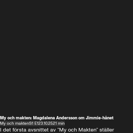
My och makten: Magdalena Andersson om Jimmie-hånet
My och makten
S1 E1
23.10.25
21 min
I det första avsnittet av ”My och Makten” ställer 