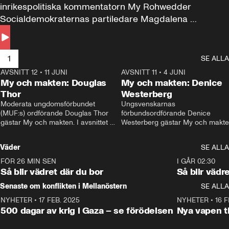
inrikespolitiska kommentatorn My Rohwedder 
Socialdemokraternas partiledare Magdalena 
Andersson till svars.
1
SE ALLA
AVSNITT 12
•
11 JUNI
26:27
AVSNITT 11
•
4 JUNI
2
My och makten: Douglas
My och makten: Denice
Thor
Westerberg
Moderata ungdomsförbundet 
Ungsvenskarnas 
(MUF:s) ordförande Douglas Thor 
förbundsordförande Denice 
gästar My och makten. I avsnittet 
Westerberg gästar My och makten.
diskuteras tonårsutvisningarna och 
avsnittet diskuteras migrationsfrå
hur Moderaterna ska locka väljare till 
och hur SD ska locka kvinnliga 
Väder
SE ALLA
valet i höst. 
väljare. 
FÖR 26 MIN SEN
1:06
I GÅR 02:30
Så blir vädret där du bor
Så blir vädr
Senaste om konflikten i Mellanöstern
SE ALLA
NYHETER
•
17 FEB. 2025
0:45
NYHETER
•
16 F
500 dagar av krig i Gaza – se förödelsen
Nya vapen ti