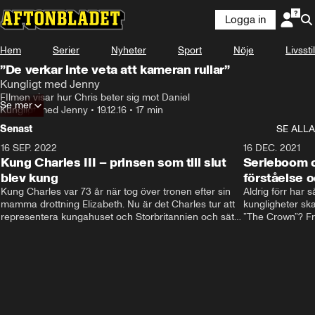
Logga in
Hem
Serier
Nyheter
Sport
Nöje
Livsstil
”De verkar inte veta att kameran rullar”
Kungligt med Jenny
FIlmen visar hur Chris beter sig mot Daniel
Se mer
Kungligt med Jenny
•
19.12.16
•
17 min
Senast
SE ALLA
16 SEP. 2022
3:40
16 DEC. 2021
Kung Charles III – prinsen som till slut
Serieboom o
blev kung
förståelse o
Kung Charles var 73 år när tog över tronen efter sin 
Aldrig förr har 
mamma drottning Elizabeth. Nu är det Charles tur att 
kungligheter ska
representera kungahuset och Storbritannien och sätta 
”The Crown”? Frå
sin egen prägel på den kungliga rollen.
Storbritannien. 
förståelse och h
kungahuset komm
kungaserier är 