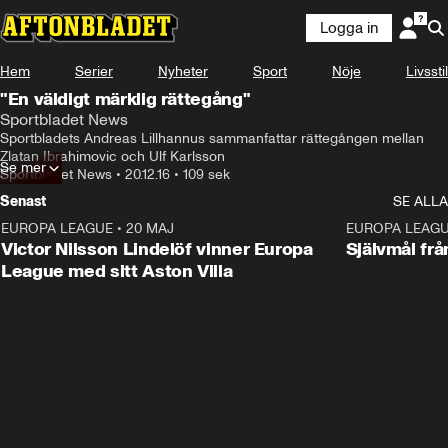
Logga in
Hem
Serier
Nyheter
Sport
Nöje
Livsstil
"En väldigt märklig rättegång"
Sportbladet News
Sportbladets Andreas Lillhannus sammanfattar rättegången mellan 
Zlatan Ibrahimovic och Ulf Karlsson
Se mer
Sportbladet News
•
20.12.16
•
109 sek
Senast
SE ALLA
EUROPA LEAGUE
•
20 MAJ
1:32
EUROPA LEAG
Victor Nilsson Lindelöf vinner Europa
Självmål frå
League med sitt Aston Villa