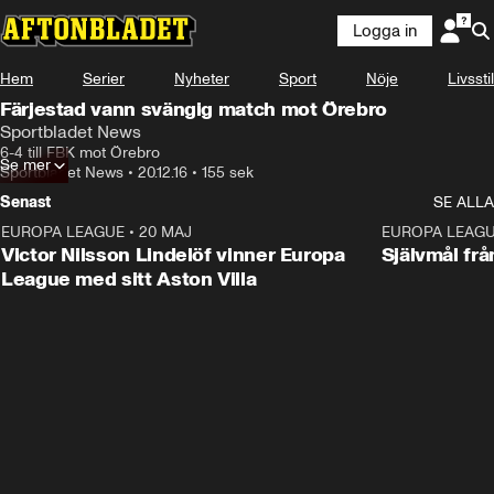
Logga in
Hem
Serier
Nyheter
Sport
Nöje
Livsstil
Färjestad vann svängig match mot Örebro
Sportbladet News
6-4 till FBK mot Örebro
Se mer
Sportbladet News
•
20.12.16
•
155 sek
Senast
SE ALLA
EUROPA LEAGUE
•
20 MAJ
1:32
EUROPA LEAG
Victor Nilsson Lindelöf vinner Europa
Självmål frå
League med sitt Aston Villa