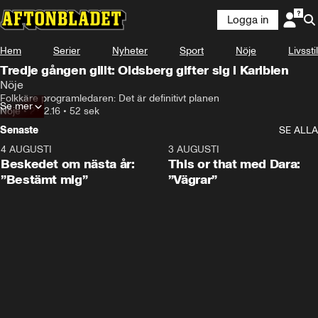
Logga in
Hem
Serier
Nyheter
Sport
Nöje
Livsstil
Tredje gången gillt: Oldsberg gifter sig i Karibien
Nöje
Folkkäre programledaren: Det är definitivt planen
Se mer
Nöje
•
21.12.16
•
52 sek
Senaste
SE ALLA
4 AUGUSTI
0:24
3 AUGUSTI
Beskedet om nästa år:
This or that med Dara:
”Bestämt mig”
”Vägrar”