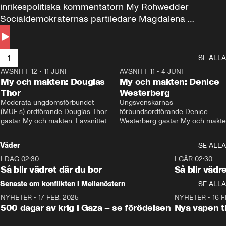
inrikespolitiska kommentatorn My Rohwedder 
Socialdemokraternas partiledare Magdalena 
Andersson till svars.
1
SE ALLA
AVSNITT 12
•
11 JUNI
26:27
AVSNITT 11
•
4 JUNI
2
My och makten: Douglas
My och makten: Denice
Thor
Westerberg
Moderata ungdomsförbundet 
Ungsvenskarnas 
(MUF:s) ordförande Douglas Thor 
förbundsordförande Denice 
gästar My och makten. I avsnittet 
Westerberg gästar My och makten.
diskuteras tonårsutvisningarna och 
avsnittet diskuteras migrationsfrå
hur Moderaterna ska locka väljare till 
och hur SD ska locka kvinnliga 
Väder
SE ALLA
valet i höst. 
väljare. 
I DAG 02:30
1:06
I GÅR 02:30
Så blir vädret där du bor
Så blir vädr
Senaste om konflikten i Mellanöstern
SE ALLA
NYHETER
•
17 FEB. 2025
0:45
NYHETER
•
16 F
500 dagar av krig i Gaza – se förödelsen
Nya vapen ti