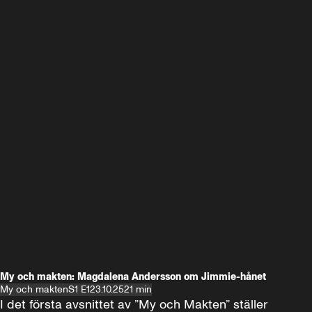
My och makten: Magdalena Andersson om Jimmie-hånet
My och makten
S1 E1
23.10.25
21 min
I det första avsnittet av ”My och Makten” ställer 