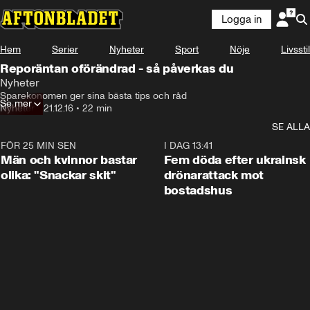
Logga in
Hem
Serier
Nyheter
Sport
Nöje
Livsstil
Reporäntan oförändrad - så påverkas du
Nyheter
Sparekonomen ger sina bästa tips och råd
Se mer
Nyheter
•
21.12.16
•
22 min
SE ALLA
FÖR 25 MIN SEN
1:11
I DAG 13:41
Män och kvinnor bastar
Fem döda efter ukrainsk
olika: "Snackar skit"
drönarattack mot
bostadshus