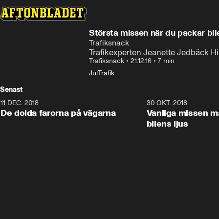
Största missen när du packar bil
Trafiksnack
Trafikexperten Jeanette Jedbäck H
Trafiksnack
•
21.12.16
•
7 min
Jul
Trafik
Senast
11 DEC. 2018
7:24
30 OKT. 2018
De dolda farorna på vägarna
Vanliga missen 
bilens ljus