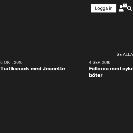
Logga in
SE ALLA
2
8 OKT. 2018
5:59
4 SEP. 2018
Trafiksnack med Jeanette
Fällorna med cyk
böter