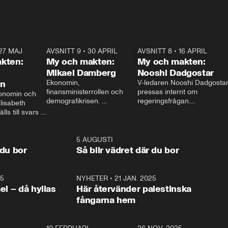
27 MAJ
3:51
AVSNITT 9
•
30 APRIL
24:00
AVSNITT 8
•
16 APRIL
25:1
kten:
My och makten:
My och makten:
Mikael Damberg
Nooshi Dadgostar
on
Ekonomin, 
V-ledaren Nooshi Dadgostar
finansministerrollen och 
pressas internt om 
onomin och 
demografikrisen. 
regeringsfrågan.

lisabeth 
Oppositionen ställs till svars 
I Aftonbladets 
ls till svars 
när Socialdemokraternas 
partiledarutfrågning ”My 
stern gästar 
Mikael Damberg gästar My 
och Makten” sätter hon ner 
My och Makten. 
och Makten. 
foten mot kritikerna:

1:06
5 AUGUSTI
1:0
– Vi ställer upp i val. Ska vi 
 du bor
Så blir vädret där du bor
vara med så sitter vi förstås 
25
1:22
NYHETER
•
21 JAN. 2025
0:5
ael – då hyllas
Här återvänder palestinska
fångarna hem