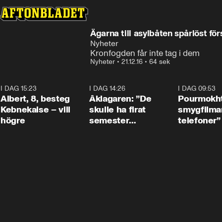
Ägarna till asylbåten spårlöst fö
Nyheter
Kronfogden får inte tag i dem
Nyheter
•
21.12.16
•
64 sek
I DAG 15:23
0:54
I DAG 14:26
1:54
I DAG 09:53
Albert, 8, besteg
Åklagaren: ”De
Pourmokht
Kebnekaise – vill
skulle ha firat
smygfilma
högre
semester
telefoner”
tillsammans”