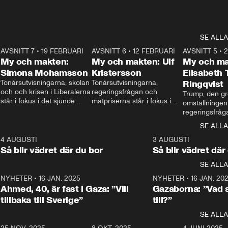
SE ALLA
7
AVSNITT 7
•
19 FEBRUARI
24:30
AVSNITT 6
•
12 FEBRUARI
27:30
AVSNITT 5
•
My och makten:
My och makten: Ulf
My och ma
Simona Mohamsson
Kristersson
Elisabeth
 
Tonårsutvisningarna, skolan 
Tonårsutvisningarna, 
Ringqvist
och och krisen i Liberalerna 
regeringsfrågan och 
Trump, den gr
står i fokus i det sjunde 
matpriserna står i fokus i 
omställningen
avsnittet av ”My och 
det sjätte avsnittet av ”My 
regeringsfråga
makten”. Se när 
och makten”. Se när 
centrum i det 
SE ALLA
Aftonbladets inrikespolitiska 
Aftonbladets inrikespolitiska 
avsnittet av ”
kommentator My 
kommentator My 
6
4 AUGUSTI
1:06
3 AUGUSTI
Makten”. Se nä
Rohwedder ställer 
Rohwedder ställer 
Så blir vädret där du bor
Så blir vädret där
Aftonbladets in
utbildnings- och 
statsminister Ulf Kristersson 
kommentator 
SE ALLA
integrationsminister Simona 
till svars.
Rohwedder stäl
Mohamsson till svars.
Centerpartiets
2
NYHETER
•
16 JAN. 2025
1:01
NYHETER
•
16 JAN. 20
Thand Ring till
Ahmed, 40, är fast i Gaza: ”Vill
Gazaborna: ”Vad s
tillbaka till Sverige”
till?”
SE ALLA