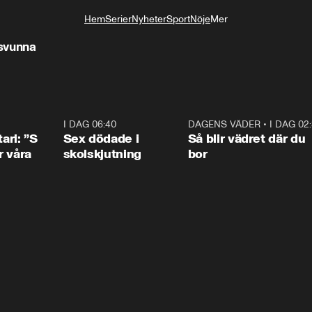
Hem
Serier
Nyheter
Sport
Nöje
Mer
Livsstil
rsvunna
1:36
I DAG 06:40
0:47
DAGENS VÄDER
•
I DAG 02
1:0
ari: ”S
Sex dödade i
Så blir vädret där du
r våra
skolskjutning
bor