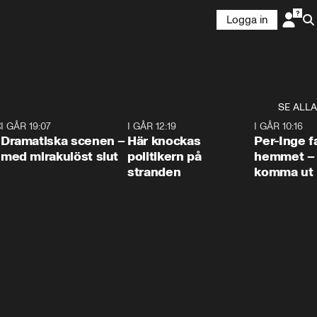
Logga in
SE ALLA
:30
6
I GÅR 19:07
0:42
I GÅR 12:19
0:45
I GÅR 10:16
Dramatiska scenen –
Här knockas
Per-Inge fa
med mirakulöst slut
politikern på
hemmet – 
stranden
komma ut