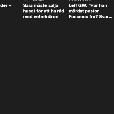
4:24
10 FEBRUARI
4:13
26 NOV. 2025
8:1
der –
Sara måste sälja
Leif GW: ”Har hon
huset för att ha råd
mördat pastor
med veterinären
Fossmos fru? Svar
nej.”