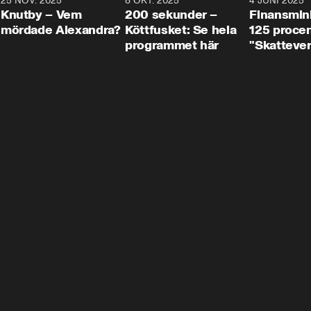
3
25 NOV. 2025
31:05
8 OKT. 2025
4:29
4 JUNI 2025
Knutby – Vem
200 sekunder –
Finansmin
mördade Alexandra?
Köttfusket: Se hela
125 procent
programmet här
"Skattever
viktig uppg