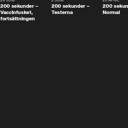
24 JUNI
5:00
2 JUNI
4:23
20 APRIL
200 sekunder –
200 sekunder –
200 sekun
Vaccinfusket,
Testerna
Normal
fortsättningen