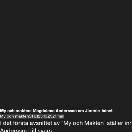
My och makten: Magdalena Andersson om Jimmie-hånet
My och makten
S1 E1
23.10.25
21 min
I det första avsnittet av ”My och Makten” ställe
Andersson till svars.