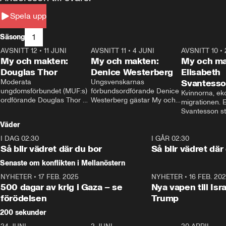
Spela upp
1
Säsong
AVSNITT 12
•
11 JUNI
26:27
AVSNITT 11
•
4 JUNI
23:40
AVSNITT 10
•
My och makten:
My och makten:
My och ma
Douglas Thor
Denice Westerberg
Elisabeth
Moderata 
Ungsvenskarnas 
Svantess
ungdomsförbundet (MUF:s) 
förbundsordförande Denice 
Kvinnorna, ek
ordförande Douglas Thor 
Westerberg gästar My och 
migrationen. E
gästar My och makten. I 
makten. I avsnittet 
Svantesson stäl
avsnittet diskuteras 
diskuteras migrationsfrågan 
när finansmini
Väder
tonårsutvisningarna och hur 
och hur SD ska locka 
Moderaterna ska locka 
kvinnliga väljare. 
I DAG 02:30
1:06
I GÅR 02:30
väljare till valet i höst. 
Så blir vädret där du bor
Så blir vädret där
Senaste om konflikten i Mellanöstern
NYHETER
•
17 FEB. 2025
0:45
NYHETER
•
16 FEB. 20
500 dagar av krig i Gaza – se
Nya vapen till Isr
förödelsen
Trump
200 sekunder