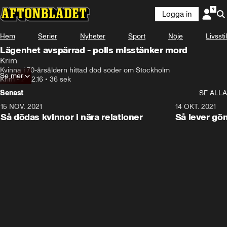
Logga in
Hem
Serier
Nyheter
Sport
Nöje
Livsstil
Lägenhet avspärrad - polis misstänker mord
Krim
Kvinna i 70-årsåldern hittad död söder om Stockholm
Se mer
Krim
•
21.12.16
•
36 sek
Senast
SE ALLA
15 NOV. 2021
3:28
14 OKT. 2021
Så dödas kvinnor i nära relationer
Så lever gö