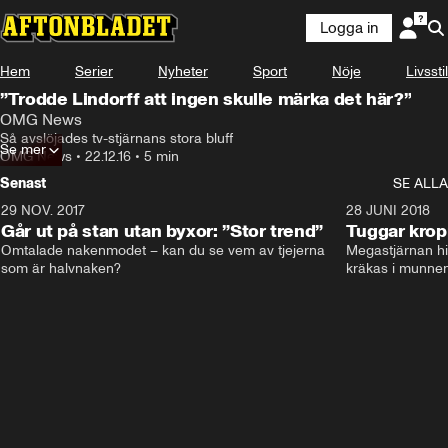
Logga in
Hem
Serier
Nyheter
Sport
Nöje
Livsstil
”Trodde Lindorff att ingen skulle märka det här?”
OMG News
Så avslöjades tv-stjärnans stora bluff
Se mer
OMG News
•
22.12.16
•
5 min
Senast
SE ALLA
29 NOV. 2017
14:21
28 JUNI 2018
Går ut på stan utan byxor: ”Stor trend”
Tuggar kro
Omtalade nakenmodet – kan du se vem av tjejerna 
Megastjärnan hit
som är halvnaken?
kräkas i munnen